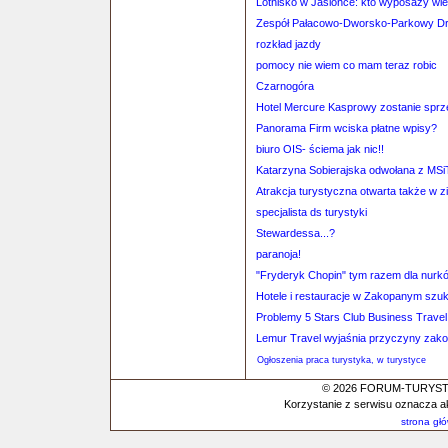
Lotnisko w Jasionce: kto wyposaży wie
Zespół Pałacowo-Dworsko-Parkowy D
rozkład jazdy
pomocy nie wiem co mam teraz robic
Czarnogóra
Hotel Mercure Kasprowy zostanie spr
Panorama Firm wciska płatne wpisy?
biuro OIS- ściema jak nic!!
Katarzyna Sobierajska odwołana z MSi
Atrakcja turystyczna otwarta także w z
specjalista ds turystyki
Stewardessa...?
paranoja!
"Fryderyk Chopin" tym razem dla nurk
Hotele i restauracje w Zakopanym szu
Problemy 5 Stars Club Business Travel
Lemur Travel wyjaśnia przyczyny zakoń
Ogłoszenia praca turystyka, w turystyce
© 2026 FORUM-TURYSTYC
Korzystanie z serwisu oznacza a
strona gł