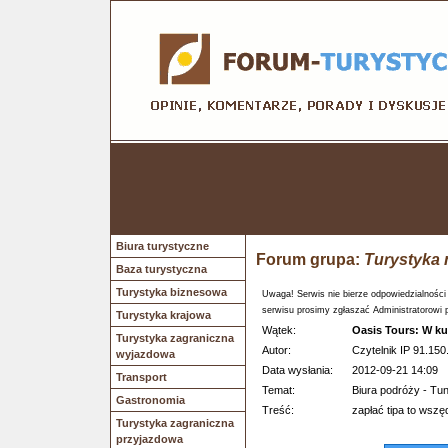
Biura turystyczne
Forum grupa:
Turystyka 
Baza turystyczna
Turystyka biznesowa
Uwaga! Serwis nie bierze odpowiedzialności
serwisu prosimy zgłaszać Administratorowi 
Turystyka krajowa
Wątek:
Oasis Tours: W ku
Turystyka zagraniczna
Autor:
Czytelnik IP 91.150
wyjazdowa
Data wysłania:
2012-09-21 14:09
Transport
Temat:
Biura podróży - Tun
Gastronomia
Treść:
zapłać tipa to wszęd
Turystyka zagraniczna
przyjazdowa