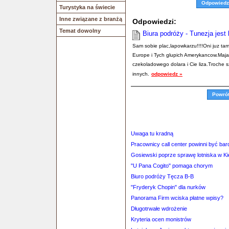
Odpowiedz
Turystyka na świecie
Inne związane z branżą
Odpowiedzi:
Temat dowolny
Biura podróży - Tunezja jest
Sam sobie plac,lapowkarzu!!!!Oni juz ta
Europe i Tych glupich Amerykancow.Maja 
czekoladowego dolara i Cie liza.Troche 
innych.
odpowiedz »
Powró
Uwaga tu kradną
Pracownicy call center powinni być bard
Gosiewski poprze sprawę lotniska w Ki
"U Pana Cogito" pomaga chorym
Biuro podróży Tęcza B-B
"Fryderyk Chopin" dla nurków
Panorama Firm wciska płatne wpisy?
Długotrwałe wdrożenie
Kryteria ocen monistrów