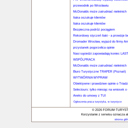
przewodnik po Wrocławiu
McDonalds może zatrudniać nieletnich
Itaka oszukuje klientów
Itaka oszukuje klientów
Bezpieczna podróż pociągiem
Rekordowy styczeń Itaki - a prowizje b
Dromader Wrocław, wyjazd do firmy A
przystanek pogorzelica opinie
Nasi sąsiedzi zapowiadają koniec LA
WSPÓLPRACA
McDonalds może zatrudniać nieletnich
Biuro Turystyczne TRAPER (Poznań)
WYTWÓRNIA WYPRAW
Obiektywne i prawdziwe opinie o Triadz
Selectours: tylko miesiąc na wniosek 
Aneks do umowy z TUI
Ogłoszenia praca turystyka, w turystyce
© 2026 FORUM-TURYSTYC
Korzystanie z serwisu oznacza a
strona gł