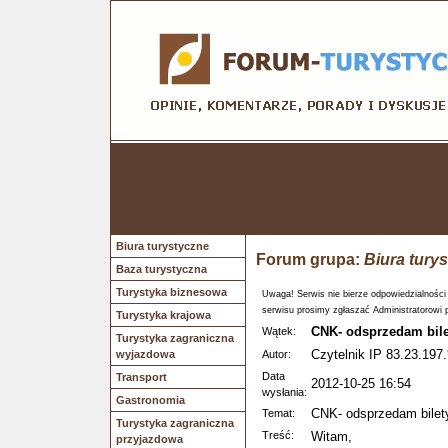
Biura turystyczne
Forum grupa:
Biura tury
Baza turystyczna
Turystyka biznesowa
Uwaga! Serwis nie bierze odpowiedzialności
serwisu prosimy zgłaszać Administratorowi 
Turystyka krajowa
CNK- odsprzedam bile
Wątek:
Turystyka zagraniczna
Czytelnik IP 83.23.197.
wyjazdowa
Autor:
Data
Transport
2012-10-25 16:54
wysłania:
Gastronomia
CNK- odsprzedam bilet
Temat:
Turystyka zagraniczna
Treść:
Witam,
przyjazdowa