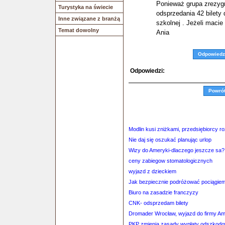
Ponieważ grupa zrezyg
Turystyka na świecie
odsprzedania 42 bilety
Inne związane z branżą
szkolnej . Jeżeli macie
Temat dowolny
Ania
Odpowiedz
Odpowiedzi:
Powró
Modlin kusi zniżkami, przedsiębiorcy r
Nie daj się oszukać planując urlop
Wizy do Ameryki-dlaczego jeszcze sa?
ceny zabiegow stomatologicznych
wyjazd z dzieckiem
Jak bezpiecznie podróżować pociągie
Biuro na zasadzie franczyzy
CNK- odsprzedam bilety
Dromader Wrocław, wyjazd do firmy A
PKP zmienia zasady wypłaty odszkod