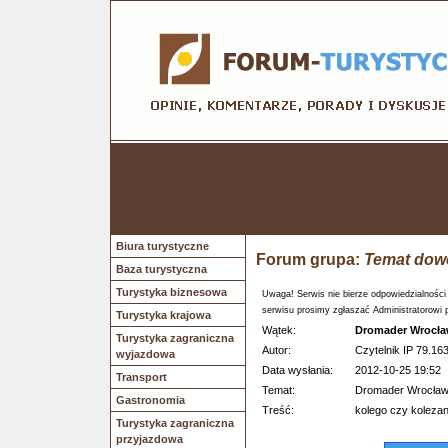
Biura turystyczne
Forum grupa:
Temat dow
Baza turystyczna
Turystyka biznesowa
Uwaga! Serwis nie bierze odpowiedzialności
serwisu prosimy zgłaszać Administratorowi 
Turystyka krajowa
Wątek:
Dromader Wrocła
Turystyka zagraniczna
Autor:
Czytelnik IP 79.163
wyjazdowa
Data wysłania:
2012-10-25 19:52
Transport
Temat:
Dromader Wrocław,
Gastronomia
Treść:
kolego czy kolezan
Turystyka zagraniczna
przyjazdowa