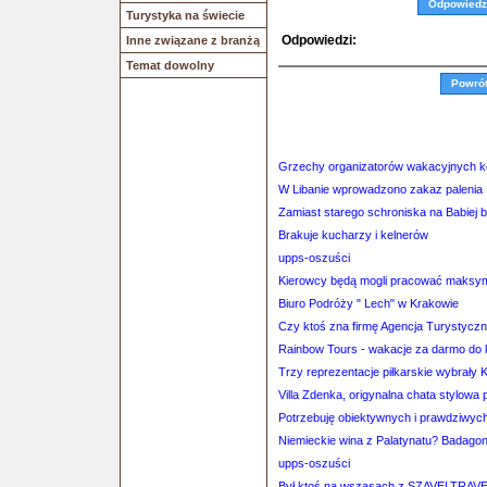
Odpowiedz
Turystyka na świecie
Odpowiedzi:
Inne związane z branżą
Temat dowolny
Powró
Grzechy organizatorów wakacyjnych ko
W Libanie wprowadzono zakaz palenia
Zamiast starego schroniska na Babiej 
Brakuje kucharzy i kelnerów
upps-oszuści
Kierowcy będą mogli pracować maksyma
Biuro Podróży " Lech" w Krakowie
Czy ktoś zna firmę Agencja Turystyc
Rainbow Tours - wakacje za darmo do 
Trzy reprezentacje piłkarskie wybrały
Villa Zdenka, origynalna chata stylowa 
Potrzebuję obiektywnych i prawdziwych 
Niemieckie wina z Palatynatu? Badagoni 
upps-oszuści
Był ktoś na wszasach z SZAVELTRAV