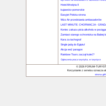
Hotel Afrodyta II
kujawsko-pomorskie
Easyjet Polska strona
Wizz Air przedstawia ambasadorów
LAST MINUTE: CHORWACJA - GRADA
Koniec zakazu picia alkoholu w pociąg
Zamiast starego schroniska na Babiej 
Kara za tachograf
Single jadą do Egiptu!
Akcja weź paragon
Rainbow Tours zaczął kuleć?
Ogłoszenia praca turystyka, w turystyce
© 2026 FORUM-TURYSTYC
Korzystanie z serwisu oznacza a
strona gł