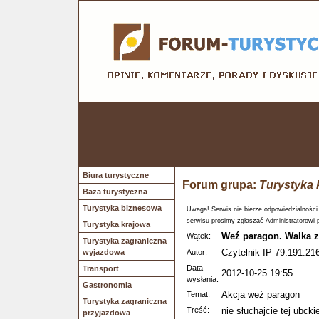
Biura turystyczne
Forum grupa:
Turystyka 
Baza turystyczna
Turystyka biznesowa
Uwaga! Serwis nie bierze odpowiedzialności
serwisu prosimy zgłaszać Administratorowi 
Turystyka krajowa
Weź paragon. Walka z 
Wątek:
Turystyka zagraniczna
Czytelnik IP 79.191.216
wyjazdowa
Autor:
Data
Transport
2012-10-25 19:55
wysłania:
Gastronomia
Akcja weź paragon
Temat:
Turystyka zagraniczna
Treść:
nie słuchajcie tej ubcki
przyjazdowa