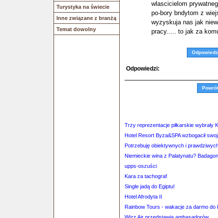
wlascicielom prywatneg
Turystyka na świecie
po-bory bndytom z wiejs
Inne związane z branżą
wyzyskuja nas jak niewo
Temat dowolny
pracy..... to jak za kom
Odpowiedz
Odpowiedzi:
Powró
Trzy reprezentacje piłkarskie wybrały
Hotel Resort Byza&SPA wzbogacił swoją
Potrzebuję obiektywnych i prawdziwych 
Niemieckie wina z Palatynatu? Badagoni 
upps-oszuści
Kara za tachograf
Single jadą do Egiptu!
Hotel Afrodyta II
Rainbow Tours - wakacje za darmo do 
Wizz Air przedstawia ambasadorów