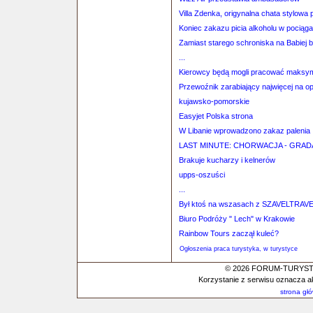
Villa Zdenka, origynalna chata stylowa 
Koniec zakazu picia alkoholu w pociąg
Zamiast starego schroniska na Babiej 
...
Kierowcy będą mogli pracować maksyma
Przewoźnik zarabiający najwięcej na o
kujawsko-pomorskie
Easyjet Polska strona
W Libanie wprowadzono zakaz palenia
LAST MINUTE: CHORWACJA - GRADA
Brakuje kucharzy i kelnerów
upps-oszuści
...
Był ktoś na wszasach z SZAVELTRAV
Biuro Podróży " Lech" w Krakowie
Rainbow Tours zaczął kuleć?
Ogłoszenia praca turystyka, w turystyce
© 2026 FORUM-TURYSTYC
Korzystanie z serwisu oznacza a
strona gł