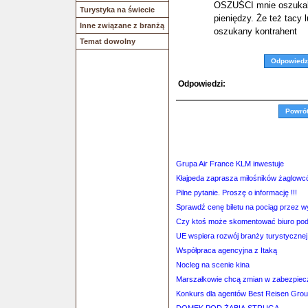
OSZUŚCI mnie oszukali 
Turystyka na świecie
pieniędzy. Że też tacy 
Inne związane z branżą
oszukany kontrahent
Temat dowolny
Odpowiedz
Odpowiedzi:
Powró
Grupa Air France KLM inwestuje
Kłajpeda zaprasza miłośników żaglow
Pilne pytanie. Proszę o informację !!!
Sprawdź cenę biletu na pociąg przez 
Czy ktoś może skomentować biuro po
UE wspiera rozwój branży turystycznej
Współpraca agencyjna z Itaką
Nocleg na scenie kina
Marszałkowie chcą zmian w zabezpiec
Konkurs dla agentów Best Reisen Gro