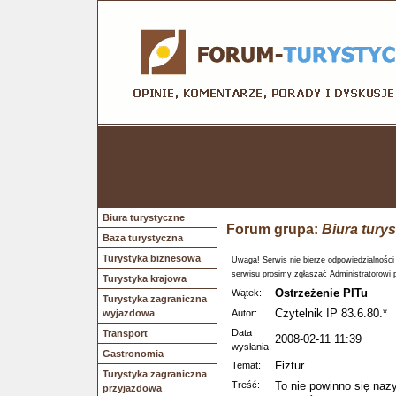
Biura turystyczne
Forum grupa:
Biura tury
Baza turystyczna
Turystyka biznesowa
Uwaga! Serwis nie bierze odpowiedzialności
serwisu prosimy zgłaszać Administratorowi 
Turystyka krajowa
Ostrzeżenie PITu
Wątek:
Turystyka zagraniczna
Czytelnik IP 83.6.80.*
wyjazdowa
Autor:
Data
Transport
2008-02-11 11:39
wysłania:
Gastronomia
Fiztur
Temat:
Turystyka zagraniczna
Treść:
To nie powinno się nazy
przyjazdowa