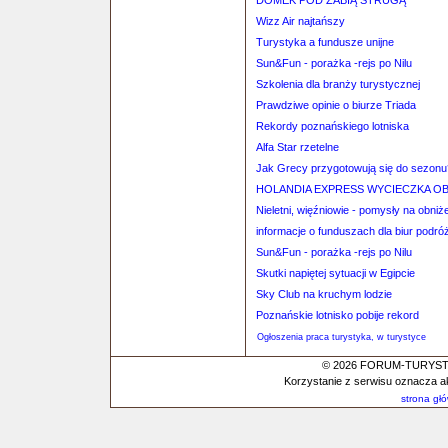
DOMEK POD ŻABIĄ STRUGĄ
Wizz Air najtańszy
Turystyka a fundusze unijne
Sun&Fun - porażka -rejs po Nilu
Szkolenia dla branży turystycznej
Prawdziwe opinie o biurze Triada
Rekordy poznańskiego lotniska
Alfa Star rzetelne
Jak Grecy przygotowują się do sezonu
HOLANDIA EXPRESS WYCIECZKA 
Nieletni, więźniowie - pomysły na obni
informacje o funduszach dla biur podró
Sun&Fun - porażka -rejs po Nilu
Skutki napiętej sytuacji w Egipcie
Sky Club na kruchym lodzie
Poznańskie lotnisko pobije rekord
Ogłoszenia praca turystyka, w turystyce
© 2026 FORUM-TURYSTYC
Korzystanie z serwisu oznacza a
strona gł