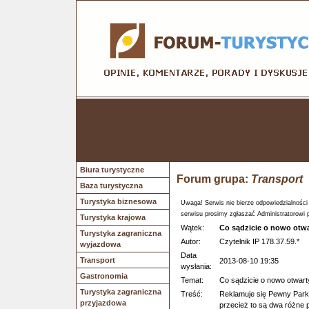
Biura turystyczne
Forum grupa:
Transport
Baza turystyczna
Turystyka biznesowa
Uwaga! Serwis nie bierze odpowiedzialności
serwisu prosimy zgłaszać Administratorowi 
Turystyka krajowa
Wątek:
Co sądzicie o nowo otw
Turystyka zagraniczna
Autor:
Czytelnik IP 178.37.59.*
wyjazdowa
Data
Transport
2013-08-10 19:35
wysłania:
Gastronomia
Temat:
Co sądzicie o nowo otwar
Turystyka zagraniczna
Treść:
Reklamuje się Pewny Parki
przyjazdowa
przecież to są dwa różne p