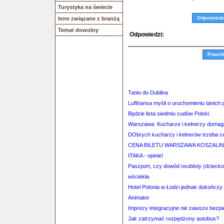
Turystyka na świecie
Odpowiedz
Inne związane z branżą
Temat dowolny
Odpowiedzi:
Powró
Tanio do Dublina
Lufthansa myśli o uruchomieniu tanich
Będzie lista siedmiu cudów Polski
Warszawa: Kucharze i kelnerzy domag
DObrych kucharzy i kelnerów trzeba ce
CENA BILETU WARSZAWA KOSZALIN
ITAKA - opinie!
Paszport, czy dowód osobisty (dziecko
wściekła
Hotel Polonia w Łodzi jednak dokończy
Animator
Imprezy integracyjne nie zawsze bezp
Jak zatrzymać rozpędzony autobus?