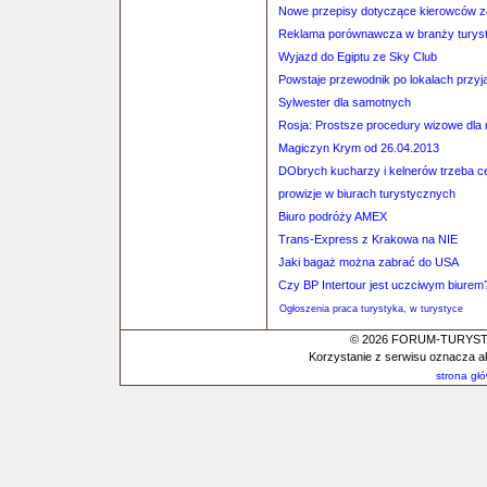
Nowe przepisy dotyczące kierowców
Reklama porównawcza w branży turys
Wyjazd do Egiptu ze Sky Club
Powstaje przewodnik po lokalach przy
Sylwester dla samotnych
Rosja: Prostsze procedury wizowe dl
Magiczyn Krym od 26.04.2013
DObrych kucharzy i kelnerów trzeba ce
prowizje w biurach turystycznych
Biuro podróży AMEX
Trans-Express z Krakowa na NIE
Jaki bagaż można zabrać do USA
Czy BP Intertour jest uczciwym biurem
Ogłoszenia praca turystyka, w turystyce
© 2026 FORUM-TURYSTYC
Korzystanie z serwisu oznacza a
strona gł