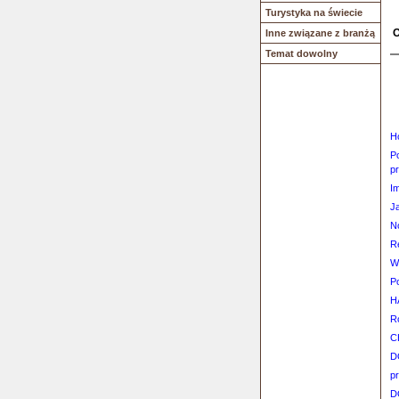
Turystyka na świecie
O
Inne związane z branżą
Temat dowolny
H
P
pr
I
J
N
R
W
P
H
R
C
D
p
D