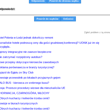
Odpowiedz
Powrót do drzewa wątku
dpowiedzi:
Powrót do wątków
Odśwież
Zgłoś problem z tą stron
otel Polonia w Łodzi jednak dokończy remont
oznańskie hotele podnoszą ceny dla gości grudniowej konferencji? UOKiK już im się
zygląda..
mprezy integracyjne nie zawsze bezpieczne
ak zatrzymać rozpędzony autobus?
owe przepisy dotyczące kierowców zawodowych
eklama porównawcza w branży turystycznej?
yjazd do Egiptu ze Sky Club
owstaje przewodnik po lokalach przyjaznych gejom
ALO BUS - kierowca ze srebrnego busa?
osja: Prostsze procedury wizowe dla mieszkańców UE
HORWACJA, CZARNOGÓRA, WŁOCHY
Obrych kucharzy i kelnerów trzeba cenić!
rowizje w biurach turystycznych
Obrych kucharzy i kelnerów trzeba cenić!