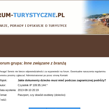
orum grupa:
Inne związane z branżą
Uwaga! Serwis nie bierze odpowiedzialności za wypowiedzi na forum. Ewentualne naruszenia regulaminu
serwisu prosimy zgłaszać Administratorowi po przez stronę Kontakt
Wątek:
Jakie dokumenty dziecko musi mieć podczas zagranicznej podróży?
Autor:
Czytelnik IP 109.95.144.*
Data wysłania:
2013-08-10 20:19
Temat:
Paszport, czy dowód osobisty (dziecko)
Treść: