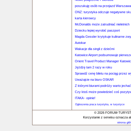
poszukuję osób na przejazd Warszaw
ONZ: turystyka odczuje negatywne skut
karta kierowcy
McDonalds może zatrudniać nieletnich
Dziecku lepiej wyrobić paszport
Magda Gessler krytykuje kulinarne zw
Autokar
Wakacje dla singli z dziećmi
Katowice Airport podsumowuje pierwsz
Orient Travel Product Manager Katowi
Jężdżę tam 2 razy w roku
Sprawdź cenę biletu na pociąg przez 
Uważajcie na biuro OSKAR
Z którymi biurami podróży warto jechać
Czy ktoś może powiedzieć coś pozyty
ITAKA - opinie!
Ogłoszenia praca turystyka, w turystyce
© 2026 FORUM-TURYSTYC
Korzystanie z serwisu oznacza a
strona gł