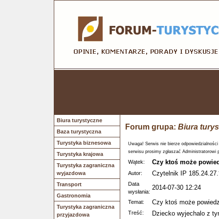
Biura turystyczne
Forum grupa:
Biura tury
Baza turystyczna
Turystyka biznesowa
Uwaga! Serwis nie bierze odpowiedzialności
serwisu prosimy zgłaszać Administratorowi 
Turystyka krajowa
Czy ktoś może powie
Wątek:
Turystyka zagraniczna
Czytelnik IP 185.24.27.
wyjazdowa
Autor:
Data
Transport
2014-07-30 12:24
wysłania:
Gastronomia
Czy ktoś może powiedz
Temat:
Turystyka zagraniczna
Treść:
Dziecko wyjechalo z ty
przyjazdowa