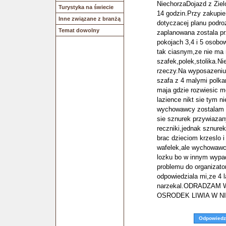
NiechorzaDojazd z Ziel
Turystyka na świecie
14 godzin.Przy zakupie 
Inne związane z branżą
dotyczacej planu podroz
Temat dowolny
zaplanowana zostala p
pokojach 3,4 i 5 osob
tak ciasnym,ze nie ma 
szafek,polek,stolika.N
rzeczy.Na wyposazeniu 
szafa z 4 malymi polkam
maja gdzie rozwiesic m
lazience nikt sie tym n
wychowawcy zostalam p
sie sznurek przywiaza
reczniki,jednak sznure
brac dzieciom krzeslo i
wafelek,ale wychowawca
lozku bo w innym wypad
problemu do organizato
odpowiedziala mi,ze 4 la
narzekal.ODRADZAM
OSRODEK LIWIA W N
Odpowiedz