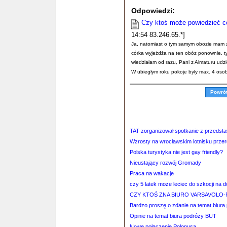
Odpowiedzi:
Czy ktoś może powiedzieć c
14:54 83.246.65.*]
Ja, natomiast o tym samym obozie mam zu
córka wyjeżdża na ten obóz ponownie, t
wiedziałam od razu, Pani z Almaturu udzi
W ubiegłym roku pokoje były max. 4 osob
Powró
TAT zorganizował spotkanie z przedstaw
Wzrosty na wrocławskim lotnisku przer
Polska turystyka nie jest gay friendly?
Nieustający rozwój Gromady
Praca na wakacje
czy 5 latek moze leciec do szkocji n
CZY KTOŚ ZNA BIURO VARSAVOLO-
Bardzo proszę o zdanie na temat biura
Opinie na temat biura podróży BUT
Nowe połączenie Polonusa