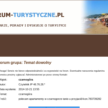
orum grupa:
Temat dowolny
Uwaga! Serwis nie bierze odpowiedzialności za wypowiedzi na forum. Ewentualne naruszenia regulaminu
serwisu prosimy zgłaszać Administratorowi po przez stronę Kontakt
Wątek:
czarnogóra
Autor:
Czytelnik IP 46.76.28.*
Data wysłania:
2014-10-21 13:55
Temat:
czarnogóra
Treść:
polecam apartamenty w czarnogorze tanio u przyjaciół kon.783739282