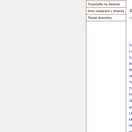
Turystyka na świecie
O
Inne związane z branżą
Temat dowolny
G
L
G
W
Ma
H
T
T
P
S
gu
L
kl
H
A