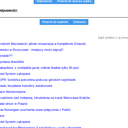
Odpowiedz
Powrót do drzewa wątku
dpowiedzi:
Powrót do wątków
Odśwież
Zgłoś problem z tą stron
rodzisk Mazowiecki: płonie restauracja w kompleksie Gniazdo
otnisko w Rzeszowie - mniejszy może więcej?
ondole??
ymiana dowodów
łopolska: z rozkładów jazdy zniknie finalnie tylko 40 poci
otel System zakopane
OPR: komórka potrzebna podczas górskich wędrówek
riada: bezpłatne transfery autobusowe
laże Neckermanna
kradziono sieć kolejową. Utrudnienia na trasie Warszawa-Kraków
ide-driver in Poland
inia Norwegian uruchamia nowe połączenia z Polski
ient
otel System zakopane
groturystyka Błaskowizna 4 nad Hańczą - szok i oburzenie