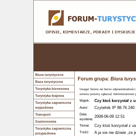
Biura turystyczne
Forum grupa:
Biura tury
Baza turystyczna
Turystyka biznesowa
Uwaga! Serwis nie bierze odpowiedzialności
serwisu prosimy zgłaszać Administratorowi 
Turystyka krajowa
Czy ktoś korzystał 
Wątek:
Turystyka zagraniczna
Czytelnik IP 88.76.240.
wyjazdowa
Autor:
Data
Transport
2008-06-09 12:51
wysłania:
Gastronomia
Czy ktoś korzystał z
Temat:
Turystyka zagraniczna
Treść:
A ja sie nie dziwie ,ze
przyjazdowa