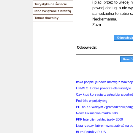
i placi przez to wiecej 
Turystyka na świecie
pewnej obslugi a nie w
Inne związane z branżą
samodzielna to sobie s
Temat dowolny
Neckermanna.
Zuza
Odpowiedz
Odpowiedzi:
Powró
Itaka podpisuje nową umowę z Wakacje
UNWTO: Dobre półrocze dla turystyki
Czy ktoś korzystał z usług biura p
Podróże w pojedynkę
PIT na XX Walnym Zgromadzeniu podję
Nowa luksusowa marka Itaki
PKP Intercity rozkład jazdy 2009
Lista rzeczy, które można zabrać na p
Biuro Podróży PLUS