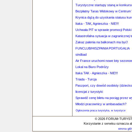
Turystyczne startupy staną w konkurs
Bezpłatny Taras Widokowy w Centrum
Krynica dążą do uzyskania statusu kur
Itaka - TAK, Agnieszka - NIE!!!
Uchwała PIT w sprawie promocji Polski
Katastrofalna sytuacja w zagranicznej 
Zakaz palenia na balkonach ma być!
FUNCLUB/HISZPANIA PORTUGALIA
sindbad
Air France uruchomi nowe loty sezono
Lokal na Biuro Podróży
Itaka TAK - Agnieszka - NIE!!!
Triada - Turcja
Paszport, czy dowód osobisty (dziecko
licencjat z turystyki
Sprawdź cenę biletu na pociąg przez 
Młodzi pracownicy w ambasadach?
Ogłoszenia praca turystyka, w turystyce
© 2026 FORUM-TURYSTYC
Korzystanie z serwisu oznacza a
strona gł