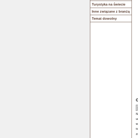
Turystyka na świecie
Inne związane z branżą
Temat dowolny
O
N
u
w
t
z