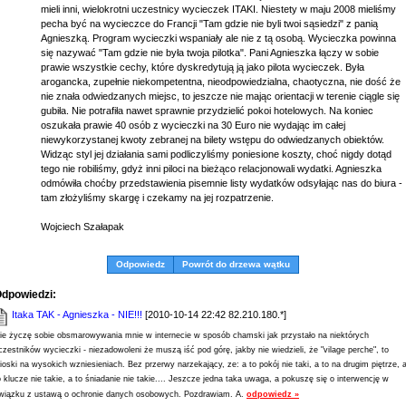
mieli inni, wielokrotni uczestnicy wycieczek ITAKI. Niestety w maju 2008 mieliśmy
pecha być na wycieczce do Francji "Tam gdzie nie byli twoi sąsiedzi" z panią
Agnieszką. Program wycieczki wspaniały ale nie z tą osobą. Wycieczka powinna
się nazywać "Tam gdzie nie była twoja pilotka". Pani Agnieszka łączy w sobie
prawie wszystkie cechy, które dyskredytują ją jako pilota wycieczek. Była
arogancka, zupełnie niekompetentna, nieodpowiedzialna, chaotyczna, nie dość że
nie znała odwiedzanych miejsc, to jeszcze nie mając orientacji w terenie ciągle się
gubiła. Nie potrafiła nawet sprawnie przydzielić pokoi hotelowych. Na koniec
oszukała prawie 40 osób z wycieczki na 30 Euro nie wydając im całej
niewykorzystanej kwoty zebranej na bilety wstępu do odwiedzanych obiektów.
Widząc styl jej działania sami podliczyliśmy poniesione koszty, choć nigdy dotąd
tego nie robiliśmy, gdyż inni piloci na bieżąco relacjonowali wydatki. Agnieszka
odmówiła choćby przedstawienia pisemnie listy wydatków odsyłając nas do biura -
tam złożyliśmy skargę i czekamy na jej rozpatrzenie.
Wojciech Szałapak
Odpowiedz
Powrót do drzewa wątku
dpowiedzi:
Itaka TAK - Agnieszka - NIE!!!
[2010-10-14 22:42 82.210.180.*]
ie życzę sobie obsmarowywania mnie w internecie w sposób chamski jak przystało na niektórych
czestników wycieczki - niezadowoleni że muszą iść pod górę, jakby nie wiedzieli, że "vilage perche", to
ioski na wysokich wzniesieniach. Bez przerwy narzekający, ze: a to pokój nie taki, a to na drugim piętrze, 
o klucze nie takie, a to śniadanie nie takie.... Jeszcze jedna taka uwaga, a pokuszę się o interwencję w
wiązku z ustawą o ochronie danych osobowych. Pozdrawiam. A.
odpowiedz »