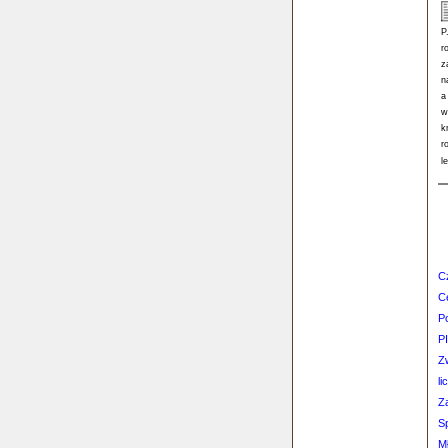
P
r
z
n
a
w
k
r
l
C
C
P
P
Z
li
Z
S
M