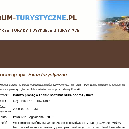
orum grupa:
Biura turystyczne
Uwaga! Serwis nie bierze odpowiedzialności za wypowiedzi na forum. Ewentualne naruszenia regulaminu
serwisu prosimy zgłaszać Administratorowi po przez stronę Kontakt
Wątek:
Bardzo proszę o zdanie na temat biura podróży Itaka
Autor:
Czytelnik IP 217.153.189.*
Data
2008-06-09 13:33
wysłania:
Temat:
Itaka TAK - Agnieszka - NIE!!!
Treść:
Wielokrotnie byliśmy na wycieczkach i pobytówkach z Itaką i zawsze byliśmy
bardzo zadowoleni a niektórzy piloci pracowali wręcz wzorowo. Podobne zdanie