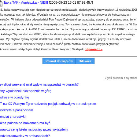
Itaka TAK - Agnieszka - NIE!!!
[2008-09-23 13:01 87.99.45.*]
.S. Itaka odpowiedziała nam dopiero po czterech miesiacach i dodatkowych interwencjach 18 września 200
oku traktując nas jak idiotów. Wygląda na to, że odpowiadający nie przeczytał nawet do końca naszych
arzutów. W imieniu biura odpowiedział Pan Paweł Dąbrowski sprowadzając sprawę do przeproszenia, że w
aszej opinii pilot okazał się osoba niesympatyczną. Tymczasem fakt, że Agnieszka oszukała nas na 40 Eu
 całą wycieczke na około 800 Euro pozostał bez echa. Odpowiadający odniósł do sumy 130 EURO ze stron
 katalogu "Wycieczki Lato 2008", która to strona opisuje dodatkowe wydatki wycieczki do zupełnie innego
raju. My chętnie byśmy wydali dodatkowo i 300 Euro na dodatkowe atrakcje, gdyby te zostały uczciwie
ozliczone. Słowem niekompetencja i nieuczciwość pilota została dodatkowo przypieczętowana
ekceważeniem stałych jak dotąd klientów Itaki. Wojciech Szałapak
odpowiedz »
Powrót do wątków
Odśwież
Zgłoś problem z tą stron
zy długi weekend miał wpływ na sprzedaż w biurach?
eny wycieczek nieznacznie w górę
odróże w pojedynkę
IT na XX Walnym Zgromadzeniu podjęła uchwałę w sprawie prom
wierzęta z paszportem
cencjat z turystyki
akaz palenia na balkonach ma być!
prawdź cenę biletu na pociąg przez wyjazdem!
łodzi pracownicy w ambasadach?