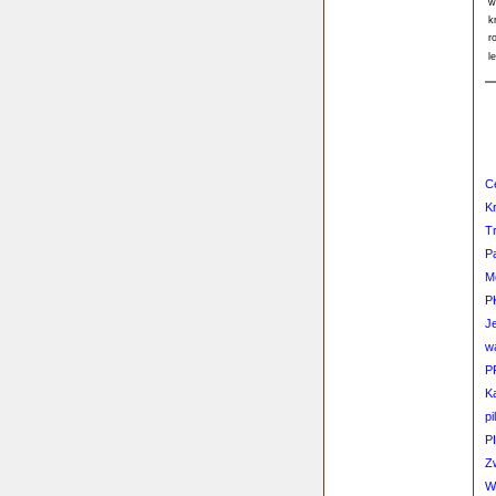
w
k
r
l
C
K
Tr
P
M
PK
J
w
P
K
pi
P
Z
Wa