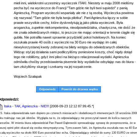
mieli inni, wielokrotni uczestnicy wycieczek ITAKI. Niestety w maju 2008 mieliśmy
pecha być na wycieczce do Francji "Tam gdzie nie byli twoi sąsiedzi" z panią
Agnieszką. Program wycieczki wspaniały ale nie z tą osobą. Wycieczka powinna
się nazywać "Tam gdzie nie była twoja pilotka". Pani Agnieszka łączy w sobie
prawie wszystkie cechy, które dyskredytują ją jako pilota wycieczek. Była
arogancka, zupełnie niekompetentna, nieodpowiedzialna, chaotyczna, nie dość że
nie znała odwiedzanych miejsc, to jeszcze nie mając orientacji w terenie ciągle się
gubiła. Nie potrafiła nawet sprawnie przydzielić pokoi hotelowych. Na koniec
oszukała prawie 40 osób z wycieczki na 30 Euro nie wydając im całej
niewykorzystanej kwoty zebranej na bilety wstępu do odwiedzanych obiektów.
Widząc styl jej działania sami podliczyliśmy poniesione koszty, choć nigdy dotąd
tego nie robiliśmy, gdyż inni piloci na bieżąco relacjonowali wydatki. Agnieszka
odmówiła choćby przedstawienia pisemnie listy wydatków odsyłając nas do biura -
tam złożyliśmy skargę i czekamy na jej rozpatrzenie.
Wojciech Szałapak
Odpowiedz
Powrót do drzewa wątku
dpowiedzi:
Itaka - TAK, Agnieszka - NIE!!!
[2008-09-23 12:12 87.99.45.*]
.S. Itaka odpowiedziała nam dopiero po czterech miesiacach i dodatkowych interwencjach 18 września 200
oku traktując nas jak idiotów. Wygląda na to, że odpowiadający nie przeczytał nawet do końca naszych
arzutów. W imieniu biura odpowiedział Pan Paweł Dąbrowski sprowadzając sprawę do przeproszenia, że w
aszej opinii pilot okazał się osoba niesympatyczną. Tymczasem fakt, że Agnieszka oszukała nas na 40 Eu
 całą wycieczke na około 800 Euro pozostał bez echa. Odpowiadający odniósł do sumy 130 EURO ze stron