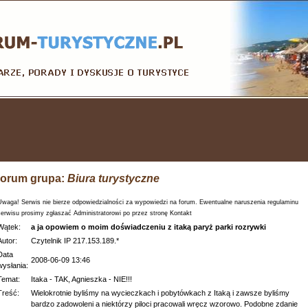
orum grupa:
Biura turystyczne
Uwaga! Serwis nie bierze odpowiedzialności za wypowiedzi na forum. Ewentualne naruszenia regulaminu
serwisu prosimy zgłaszać Administratorowi po przez stronę Kontakt
Wątek:
a ja opowiem o moim doświadczeniu z itaką paryż parki rozrywki
Autor:
Czytelnik IP 217.153.189.*
Data
2008-06-09 13:46
wysłania:
Temat:
Itaka - TAK, Agnieszka - NIE!!!
Treść:
Wielokrotnie byliśmy na wycieczkach i pobytówkach z Itaką i zawsze byliśmy
bardzo zadowoleni a niektórzy piloci pracowali wręcz wzorowo. Podobne zdanie