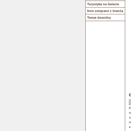
Turystyka na świecie
Inne związane z branżą
Temat dowolny
O
P
r
z
n
a