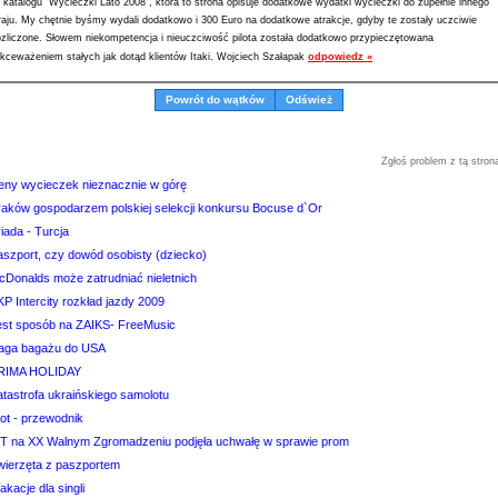
 katalogu "Wycieczki Lato 2008", która to strona opisuje dodatkowe wydatki wycieczki do zupełnie innego
raju. My chętnie byśmy wydali dodatkowo i 300 Euro na dodatkowe atrakcje, gdyby te zostały uczciwie
ozliczone. Słowem niekompetencja i nieuczciwość pilota została dodatkowo przypieczętowana
ekceważeniem stałych jak dotąd klientów Itaki. Wojciech Szałapak
odpowiedz »
Powrót do wątków
Odśwież
Zgłoś problem z tą stron
eny wycieczek nieznacznie w górę
raków gospodarzem polskiej selekcji konkursu Bocuse d`Or
iada - Turcja
aszport, czy dowód osobisty (dziecko)
cDonalds może zatrudniać nieletnich
P Intercity rozkład jazdy 2009
est sposób na ZAIKS- FreeMusic
aga bagażu do USA
RIMA HOLIDAY
atastrofa ukraińskiego samolotu
lot - przewodnik
IT na XX Walnym Zgromadzeniu podjęła uchwałę w sprawie prom
wierzęta z paszportem
kacje dla singli