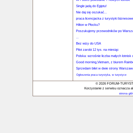
Single jadą do Egiptu!
Nie daj się oszukać...
praca licencjacka z turystyki biznesowe
Hilton w Płocku?
Poszukujemy przewodników po Warszaw
...
Bez wizy do USA
Pilot zarobi 12 tys. na miesiąc
Polska: wzrośnie liczba małych lotnisk 
Good morning,Vietnam, z biurem Rain
Sprzedam bilet w dwie strony Warsza
Ogłoszenia praca turystyka, w turystyce
© 2026 FORUM-TURYSTYC
Korzystanie z serwisu oznacza a
strona gł