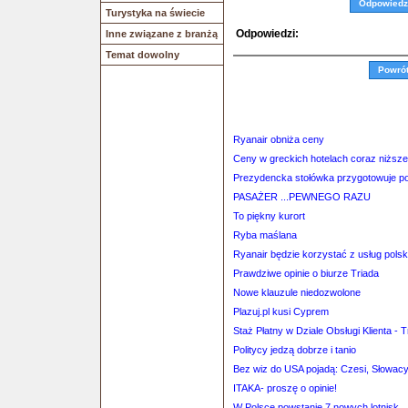
Odpowiedz
Turystyka na świecie
Odpowiedzi:
Inne związane z branżą
Temat dowolny
Powró
Ryanair obniża ceny
Ceny w greckich hotelach coraz niższe
Prezydencka stołówka przygotowuje pos
PASAŻER ...PEWNEGO RAZU
To piękny kurort
Ryba maślana
Ryanair będzie korzystać z usług polsk
Prawdziwe opinie o biurze Triada
Nowe klauzule niedozwolone
Plazuj.pl kusi Cyprem
Staż Płatny w Dziale Obsługi Klienta -
Politycy jedzą dobrze i tanio
Bez wiz do USA pojadą: Czesi, Słowacy,
ITAKA- proszę o opinie!
W Polsce powstanie 7 nowych lotnisk