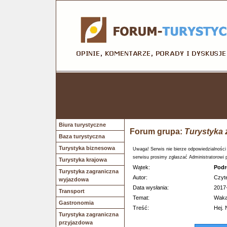
Biura turystyczne
Forum grupa:
Turystyka 
Baza turystyczna
Turystyka biznesowa
Uwaga! Serwis nie bierze odpowiedzialności
serwisu prosimy zgłaszać Administratorowi 
Turystyka krajowa
Wątek:
Podr
Turystyka zagraniczna
Autor:
Czyte
wyjazdowa
Data wysłania:
2017
Transport
Temat:
Wakac
Gastronomia
Treść:
Hej. 
Turystyka zagraniczna
przyjazdowa