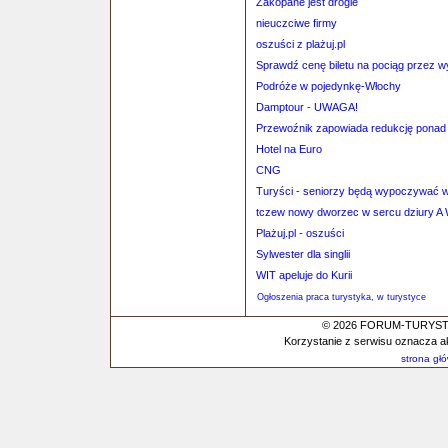
Zakopane jest drogie
nieuczciwe firmy
oszuści z plażuj.pl
Sprawdź cenę biletu na pociąg przez 
Podróże w pojedynkę-Włochy
Damptour - UWAGA!
Przewoźnik zapowiada redukcję ponad 
Hotel na Euro
CNG
Turyści - seniorzy będą wypoczywać w 
tczew nowy dworzec w sercu dziury A W
Plażuj.pl - oszuści
Sylwester dla singlii
WIT apeluje do Kurii
Ogłoszenia praca turystyka, w turystyce
© 2026 FORUM-TURYSTYC
Korzystanie z serwisu oznacza a
strona gł