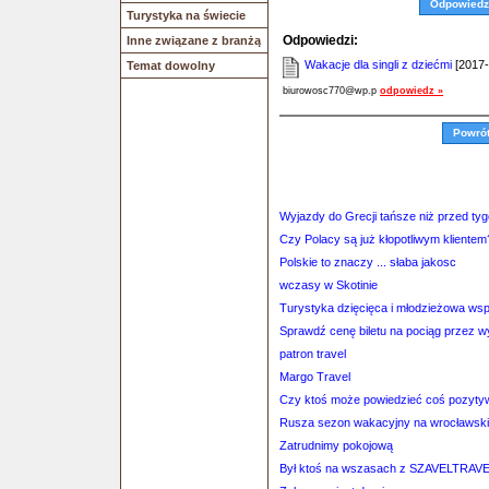
Odpowiedz
Turystyka na świecie
Odpowiedzi:
Inne związane z branżą
Wakacje dla singli z dziećmi
[2017-
Temat dowolny
biurowosc770@wp.p
odpowiedz »
Powró
Wyjazdy do Grecji tańsze niż przed ty
Czy Polacy są już kłopotliwym klientem
Polskie to znaczy ... słaba jakosc
wczasy w Skotinie
Turystyka dzięcięca i młodzieżowa ws
Sprawdź cenę biletu na pociąg przez 
patron travel
Margo Travel
Czy ktoś może powiedzieć coś pozyty
Rusza sezon wakacyjny na wrocławski
Zatrudnimy pokojową
Był ktoś na wszasach z SZAVELTRAV