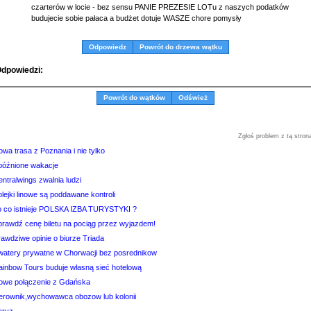
czarterów w locie - bez sensu PANIE PREZESIE LOTu z naszych podatków
budujecie sobie pałaca a budżet dotuje WASZE chore pomysły
Odpowiedz
Powrót do drzewa wątku
dpowiedzi:
Powrót do wątków
Odśwież
Zgłoś problem z tą stron
wa trasa z Poznania i nie tylko
późnione wakacje
ntralwings zwalnia ludzi
lejki linowe są poddawane kontroli
o co istnieje POLSKA IZBA TURYSTYKI ?
prawdź cenę biletu na pociąg przez wyjazdem!
awdziwe opinie o biurze Triada
watery prywatne w Chorwacji bez posrednikow
ainbow Tours buduje własną sieć hotelową
owe połączenie z Gdańska
ierownik,wychowawca obozow lub kolonii