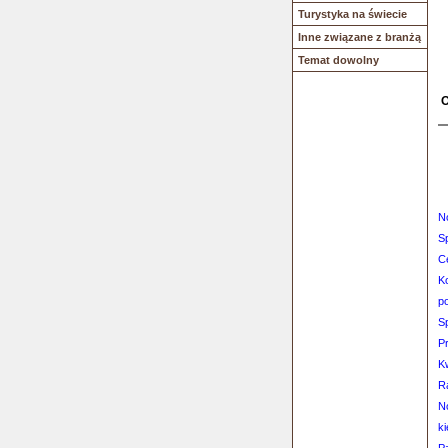
Turystyka na świecie
Inne związane z branżą
Temat dowolny
O
No
S
Ce
Ko
p
S
Pr
K
R
N
k