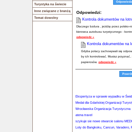
Odpowiedz
Turystyka na świecie
Inne związane z branżą
Odpowiedzi:
Temat dowolny
Kontrola dokumentów na lotn
Dlaczego bzdura , jeżdżę przez polsko-nie
kierowca autobusu turystycznego - kontr
odpowiedz »
Kontrola dokumentów na l
Gdyba polacy zachowywali się odpowie
by ich kontrolować. Musisz przyznać,
papierosów.
odpowiedz »
Powró
Ekspertyza w sprawie wypadku w Świd
Medal dla Gdańskiej Organizacji Turys
Wrocławska Organizacja Turystyczna
atena travel
szykuje sie nowe otwarcie salonu M
Loty do Bangkoku, Cancun, Varadero, 