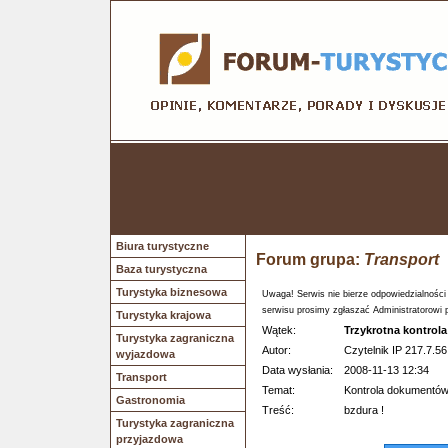
Biura turystyczne
Forum grupa:
Transport
Baza turystyczna
Turystyka biznesowa
Uwaga! Serwis nie bierze odpowiedzialności
serwisu prosimy zgłaszać Administratorowi 
Turystyka krajowa
Wątek:
Trzykrotna kontrol
Turystyka zagraniczna
Autor:
Czytelnik IP 217.7.56
wyjazdowa
Data wysłania:
2008-11-13 12:34
Transport
Temat:
Kontrola dokumentów 
Gastronomia
Treść:
bzdura !
Turystyka zagraniczna
przyjazdowa