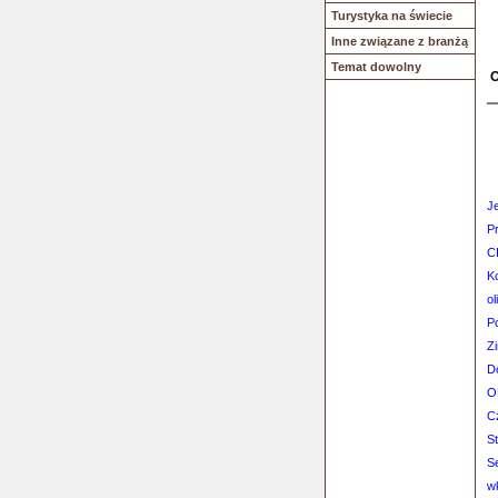
Turystyka na świecie
Inne związane z branżą
Temat dowolny
O
Je
Pr
C
Ko
ol
Po
Zi
D
O
C
St
S
w