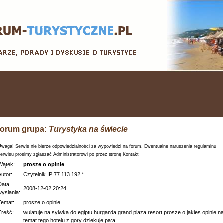
orum grupa:
Turystyka na świecie
Uwaga! Serwis nie bierze odpowiedzialności za wypowiedzi na forum. Ewentualne naruszenia regulaminu
serwisu prosimy zgłaszać Administratorowi po przez stronę Kontakt
Wątek:
prosze o opinie
Autor:
Czytelnik IP 77.113.192.*
Data
2008-12-02 20:24
wysłania:
Temat:
prosze o opinie
Treść:
wulatuje na sylwka do egiptu hurganda grand plaza resort prosze o jakies opinie n
temat tego hotelu z gory dziekuje para