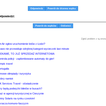
Odpowiedz
Powrót do drzewa wątku
dpowiedzi:
Powrót do wątków
Odśwież
Zgłoś problem z tą stron
t Air ogłosi uruchomienie lotów z Łodzi?
awo nie przewiduje odrębnej kategorii wycieczek last minute
IEKAWE, TO JUŻ SPRZEDAŻ INTERNETOWA
ntrola policji - zaplombowane automaty do gier!
impic travel
rtugalia
mowe olimpiady i turystyka
obry namiot
K Services Travel - oświadczenie
zy będą podwyżki biletów w busach?
aż w agencji turystycznej w Cieszynie
etny Solaris na rynku czeskim!
kracza komuno-faszyzm