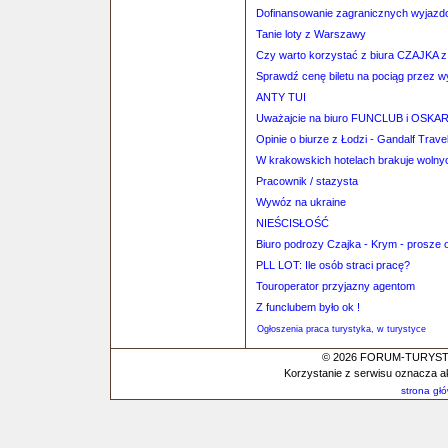
Dofinansowanie zagranicznych wyjaz
Tanie loty z Warszawy
Czy warto korzystać z biura CZAJKA 
Sprawdź cenę biletu na pociąg przez 
ANTY TUI
Uważajcie na biuro FUNCLUB i OSKA
Opinie o biurze z Łodzi - Gandalf Trave
W krakowskich hotelach brakuje wolny
Pracownik / stazysta
Wywóz na ukraine
NIEŚCISŁOŚĆ
Biuro podrozy Czajka - Krym - prosze o
PLL LOT: Ile osób straci pracę?
Touroperator przyjazny agentom
Z funclubem było ok !
Ogłoszenia praca turystyka, w turystyce
© 2026 FORUM-TURYSTYC
Korzystanie z serwisu oznacza a
strona gł