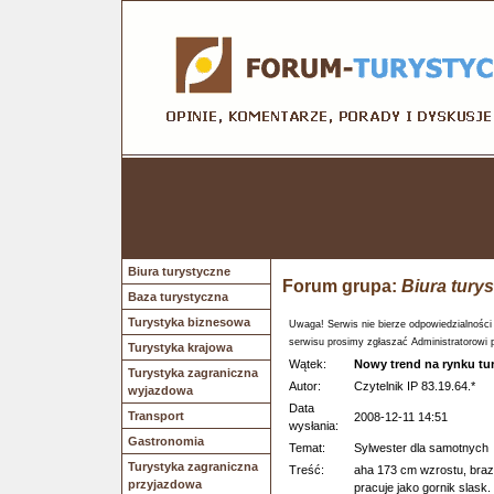
Biura turystyczne
Forum grupa:
Biura tury
Baza turystyczna
Turystyka biznesowa
Uwaga! Serwis nie bierze odpowiedzialności
serwisu prosimy zgłaszać Administratorowi 
Turystyka krajowa
Wątek:
Nowy trend na rynku t
Turystyka zagraniczna
Autor:
Czytelnik IP 83.19.64.*
wyjazdowa
Data
Transport
2008-12-11 14:51
wysłania:
Gastronomia
Temat:
Sylwester dla samotnych
Turystyka zagraniczna
Treść:
aha 173 cm wzrostu, bra
przyjazdowa
pracuje jako gornik slask.