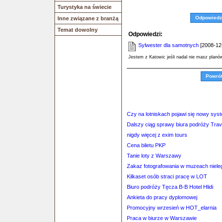
Turystyka na świecie
Odpowiedz
Inne związane z branżą
Temat dowolny
Odpowiedzi:
Sylwester dla samotnych
[2008-12-
Jestem z Katowic jeśli nadal nie masz plan
Powró
Czy na lotniskach pojawi się nowy sy
Dalszy ciąg sprawy biura podróży Tra
nigdy więcej z exim tours
Cena biletu PKP
Tanie loty z Warszawy
Zakaz fotografowania w muzeach niele
Kilkaset osób straci pracę w LOT
Biuro podróży Tęcza B-B Hotel Hlidi
Ankieta do pracy dyplomowej
Promocyjny wrzesień w HOT_elarnia
Praca w biurze w Warszawie