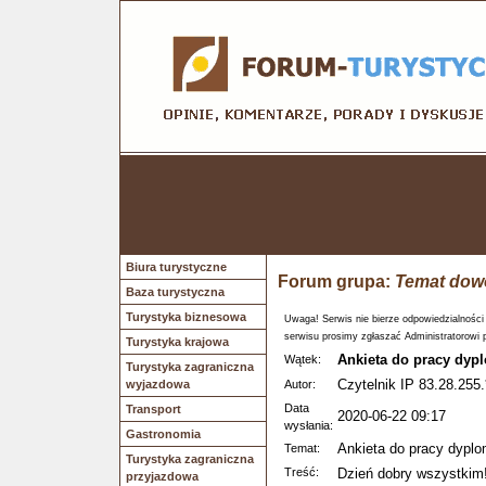
Biura turystyczne
Forum grupa:
Temat dow
Baza turystyczna
Turystyka biznesowa
Uwaga! Serwis nie bierze odpowiedzialności
serwisu prosimy zgłaszać Administratorowi 
Turystyka krajowa
Ankieta do pracy dyp
Wątek:
Turystyka zagraniczna
Czytelnik IP 83.28.255.
wyjazdowa
Autor:
Data
Transport
2020-06-22 09:17
wysłania:
Gastronomia
Ankieta do pracy dypl
Temat:
Turystyka zagraniczna
Treść:
Dzień dobry wszystkim
przyjazdowa