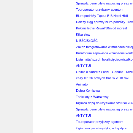
Sprawdź cenę biletu na pociąg przez 
Touroperator przyjazny agentom
Biuro podróży Tęcza B-B Hotel Hlidi
Dalszy ciąg sprawy biura podróży Tra
Kolonie letnie Rewal 30m od morza!
Kilka słów
NIEŚCISŁOŚĆ
Zakaz fotografowania w muzeach niele
Kuratorium zapowiada wzmożone kontro
Lista najtańszych hoteli pięciogwiazdk
ANTY TUI
Opinie o biurze z Łodzi - Gandalf Trave
easyJet: 36 nowych tras w 2010 roku
Animator
Dobra Komitywa
Tanie loty z Warszawy
Krynica dążą do uzyskania statusu kur
Sprawdź cenę biletu na pociąg przez 
ANTY TUI
Touroperator przyjazny agentom
Ogłoszenia praca turystyka, w turystyce