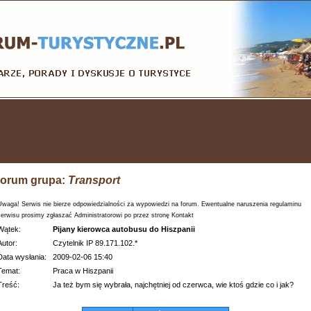
orum grupa:
Transport
Uwaga! Serwis nie bierze odpowiedzialności za wypowiedzi na forum. Ewentualne naruszenia regulaminu
serwisu prosimy zgłaszać Administratorowi po przez stronę Kontakt
Wątek:
Pijany kierowca autobusu do Hiszpanii
Autor:
Czytelnik IP 89.171.102.*
Data wysłania:
2009-02-06 15:40
Temat:
Praca w Hiszpanii
Treść:
Ja też bym się wybrała, najchętniej od czerwca, wie ktoś gdzie co i jak?