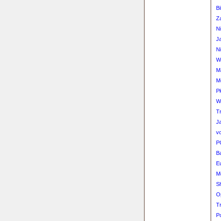
B
Z
N
J
Ni
W
M
M
P
W
Tr
J
v
P
B
E
M
S
O
T
Po