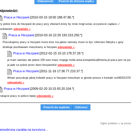
Odpowiedz
Powrót do drzewa wątku
dpowiedzi:
Praca w Hiszpanii
[2010-03-15 18:00 188.47.86.*]
zy jedzie ktos do hiszpanii do pracy przy zbiorach,ktory by mnie mogl wziac,oczywiscie zaplace../
ozdrawiam
odpowiedz »
Praca w Hiszpanii
[2010-03-16 22:29 193.153.250.*]
Poszukujemy pracy w hiszpani moze ktos ma jakies namiary moze to byc rolnictwo fabryka z gory
dziekuje pozdrawiam mieszkamy w hiszpani
odpowiedz »
Praca w Hiszpanii
[2012-02-15 15:10 178.37.29.*]
ja mam namiary ale platne 100 euro masz mojego meila anna.konopelska@interia.pl praca jest na juz
ja jade za tydzie przez biuro hiszpanskie
odpowiedz »
Praca w Hiszpanii
[2011-11-16 17:36 77.210.37.*]
Witam poszukuje jakiej kolwiek pracy w hiszpani mieszkam w gironie prosze o kontakt oo346331370
odpowiedz »
Praca w Hiszpanii
[2009-02-20 10:15 83.20.104.*]
zukajcie pracy w polsce lepiej
odpowiedz »
Powrót do wątków
Odśwież
Zgłoś problem z tą stron
amoobrona zarabia na turystyce...