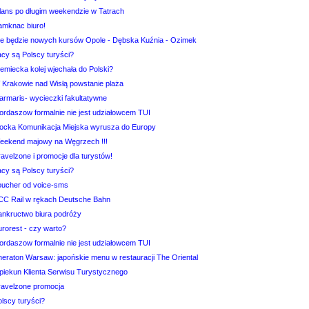
ilans po długim weekendzie w Tatrach
amknac biuro!
ie będzie nowych kursów Opole - Dębska Kuźnia - Ozimek
acy są Polscy turyści?
emiecka kolej wjechała do Polski?
 Krakowie nad Wisłą powstanie plaża
armaris- wycieczki fakultatywne
ordaszow formalnie nie jest udziałowcem TUI
łocka Komunikacja Miejska wyrusza do Europy
eekend majowy na Węgrzech !!!
avelzone i promocje dla turystów!
acy są Polscy turyści?
oucher od voice-sms
CC Rail w rękach Deutsche Bahn
ankructwo biura podróży
urorest - czy warto?
ordaszow formalnie nie jest udziałowcem TUI
heraton Warsaw: japońskie menu w restauracji The Oriental
piekun Klienta Serwisu Turystycznego
ravelzone promocja
lscy turyści?