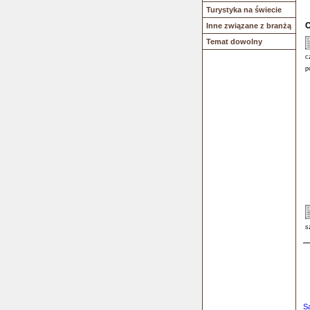
Turystyka na świecie
O
Inne związane z branżą
Temat dowolny
c
p
s
S