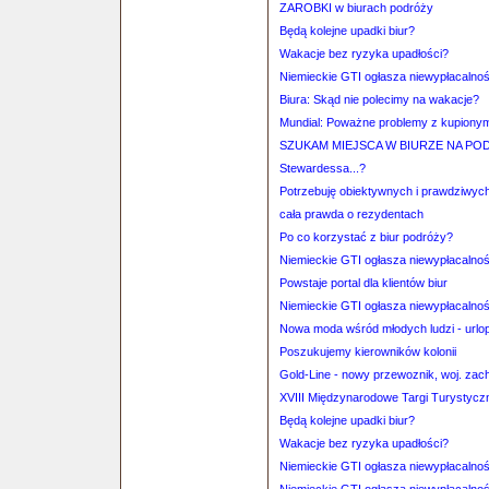
ZAROBKI w biurach podróży
Będą kolejne upadki biur?
Wakacje bez ryzyka upadłości?
Niemieckie GTI ogłasza niewypłacalno
Biura: Skąd nie polecimy na wakacje?
Mundial: Poważne problemy z kupionymi
SZUKAM MIEJSCA W BIURZE NA P
Stewardessa...?
Potrzebuję obiektywnych i prawdziwych 
cała prawda o rezydentach
Po co korzystać z biur podróży?
Niemieckie GTI ogłasza niewypłacalno
Powstaje portal dla klientów biur
Niemieckie GTI ogłasza niewypłacalno
Nowa moda wśród młodych ludzi - urlo
Poszukujemy kierowników kolonii
Gold-Line - nowy przewoznik, woj. za
XVIII Międzynarodowe Targi Turystycz
Będą kolejne upadki biur?
Wakacje bez ryzyka upadłości?
Niemieckie GTI ogłasza niewypłacalno