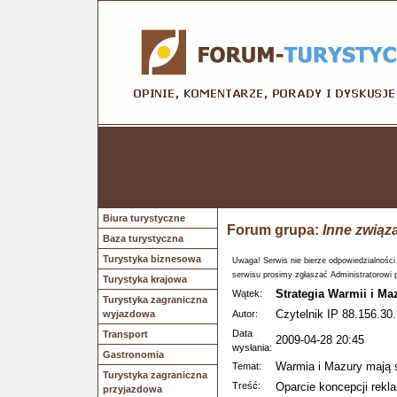
Biura turystyczne
Forum grupa:
Inne związ
Baza turystyczna
Turystyka biznesowa
Uwaga! Serwis nie bierze odpowiedzialności
serwisu prosimy zgłaszać Administratorowi 
Turystyka krajowa
Strategia Warmii i Ma
Wątek:
Turystyka zagraniczna
Czytelnik IP 88.156.30.
wyjazdowa
Autor:
Data
Transport
2009-04-28 20:45
wysłania:
Gastronomia
Warmia i Mazury mają s
Temat:
Turystyka zagraniczna
Treść:
Oparcie koncepcji rekl
przyjazdowa