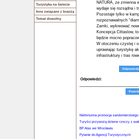
NATURA, ze zmienna el
Turystyka na świecie
wydaje się rozsądna i tr
Inne związane z branżą
Pozostaje tylko w kamp
Temat dowolny
rozpoznawalnych "diamen
Zamki, wykreować nowe
Koncepcja Cittaslow, t
będzie mocno popracowa
W otoczeniu czystej i 
uprawiając turystykę a
infrastruktury i tras ro
Odpowiedz
Odpowiedzi:
Powró
Niefortunna promocja sandomierskieg
Turyści przywożą dziwne rzeczy z waka
BP Atas we Wrocławiu
Pytanie do Agencji Turystycznych