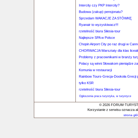
Intercity czy PKP Intercity?
Budowa (zakup) pensjonatu?
Sprzedam WAKACJE ZA STÓWKĘ
Ryanair to wyzyskiwacz!!!
rzetelność biura Silesia-tour
Najlepsze SPA w Polsce
Chopin Airport City po raz drugi w Can
CHORWACJA Warsztaty dla klas lice
Problemy z pracownikami w branży tur
Polacy są winni Słowakom pieniądze za
Komunia w restauracji
Rainbow Tours-Grecja-Dookoła Grecji p
tylko KSR
rzetelność biura Silesia-tour
Ogłoszenia praca turystyka, w turystyce
© 2026 FORUM-TURYSTYC
Korzystanie z serwisu oznacza a
strona gł