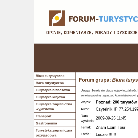
Biura turystyczne
Forum grupa:
Biura tury
Baza turystyczna
Turystyka biznesowa
Uwaga! Serwis nie bierze odpowiedzialności
serwisu prosimy zgłaszać Administratorowi 
Turystyka krajowa
Poznań: 200 turystów
Wątek:
Turystyka zagraniczna
Czytelnik IP 77.254.197
wyjazdowa
Autor:
Data
Transport
2009-09-25 11:45
wysłania:
Gastronomia
Znam Exim Tour
Temat:
Turystyka zagraniczna
Treść:
Ludzie !!!!!!
przyjazdowa