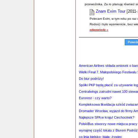
przewoźnika. Za ro planuję również si
Znam Exim Tour
[2011-
Polecam Exim, w tym roku po raz d
Rodos) i bylo wysmienicie, bez wie
odpowiedz »
Powró
American Airlines składa wniosek o ba
Wielki Finał 7. Małopolskiego Festiwal
Do biur podróży!
Spółki PKP będą płacić za używanie lo
Centralwings zatrudni nawet 100 stewa
Eurorest - czy warto?
Kompleksowa likwidacja szkód zwiazan
Dromader Wrocław, wyjazd do firmy A
Najlepsze SPA w kraju! Ciechocinek?
PolskiBus stworzy nowe miejsca pracy
wynajmę część lokalu z Biurem Podróż
co linia bielsko- biała- żywiec