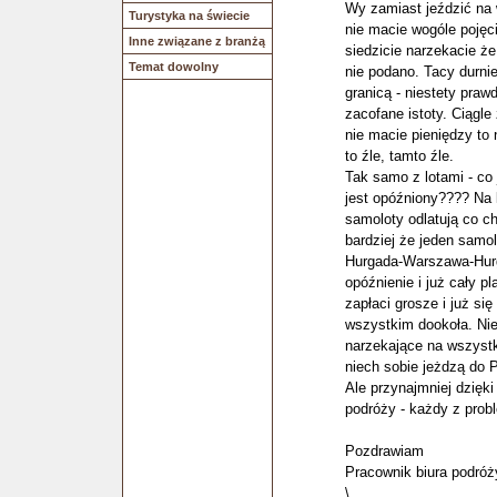
Wy zamiast jeździć na 
Turystyka na świecie
nie macie wogóle pojęci
Inne związane z branżą
siedzicie narzekacie ż
Temat dowolny
nie podano. Tacy durnie
granicą - niestety pra
zacofane istoty. Ciągle 
nie macie pieniędzy to n
to źle, tamto źle.
Tak samo z lotami - co 
jest opóźniony???? Na 
samoloty odlatują co ch
bardziej że jeden samo
Hurgada-Warszawa-Hurg
opóźnienie i już cały p
zapłaci grosze i już si
wszystkim dookoła. Nie
narzekające na wszystko
niech sobie jeżdzą do 
Ale przynajmniej dzięk
podróży - każdy z prob
Pozdrawiam
Pracownik biura podróż
\