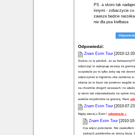
PS. a skoro tak nadaje
innymi - zobaczycie co
zawsze bedzie narzeka
nie dla psa kiełbasa
Odpowiedz
Odpowiedzi:
Znam Exim Tour
[2010-12-20 
Gościu co ty pierdoli...sz za farmazony!
odpocząć to wykupuję wczasy za granicą 
oczywisćie po to tylko żeby się nie denerwo
odpoczynek w mgnieniu oka zamienia w pi
zdania że to biuro nie powinno wogóle i
na choelrnie drogich wczasach i to właśnie
ty skoro tak odpowiadasdz na opinie inny
arabów rezydentów za granicą. Nara
od
Znam Exim Tour
[2010-07-23
Nigdy wiecej z Exim !
odpowiedz »
Znam Exim Tour
[2010-10-
A ja wręcz przeciwnie. Nie zawiodłem 
żadnych problemów ze strony biura. O