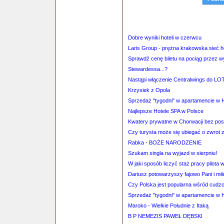
Dobre wyniki hoteli w czerwcu
Laris Group - prężna krakowska sieć ho
Sprawdź cenę biletu na pociąg przez 
Stewardessa...?
Nastąpi włączenie Centralwings do LO
Krzysiek z Opola
Sprzedaż "tygodni" w apartamencie w H
Najlepsze Hotele SPA w Polsce
Kwatery prywatne w Chorwacji bez po
Czy turysta może się ubiegać o zwrot z
Rabka - BOŻE NARODZENIE
Szukam singla na wyjazd w sierpniu!
W jaki sposób liczyć staż pracy pilota
Dariusz potowarzyszy fajowo Pani i mil
Czy Polska jest popularna wśród cud
Sprzedaż "tygodni" w apartamencie w H
Maroko - Wielkie Południe z Itaką
B P NEMEZIS PAWEŁ DĘBSKI