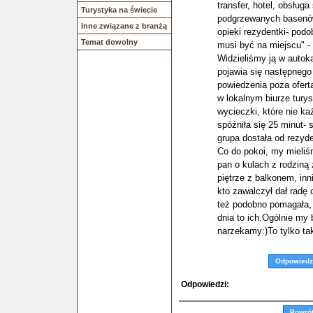
transfer, hotel, obsług
Turystyka na świecie
podgrzewanych basenów)
Inne związane z branżą
opieki rezydentki- podo
Temat dowolny
musi być na miejscu" -
Widzieliśmy ją w autoka
pojawia się następnego 
powiedzenia poza ofert
w lokalnym biurze tury
wycieczki, które nie ka
spóźniła się 25 minut-
grupa dostała od rezyde
Co do pokoi, my mieliśm
pan o kulach z rodziną 
piętrze z balkonem, inn
kto zawalczył dał radę
też podobno pomagała, 
dnia to ich.Ogólnie my 
narzekamy:)To tylko ta
Odpowiedz
Odpowiedzi:
Powró