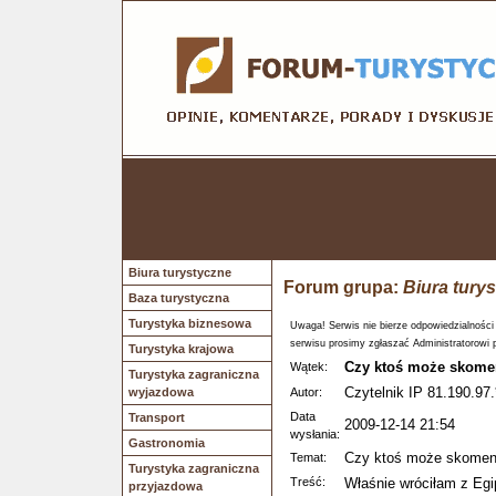
Biura turystyczne
Forum grupa:
Biura tury
Baza turystyczna
Turystyka biznesowa
Uwaga! Serwis nie bierze odpowiedzialności
serwisu prosimy zgłaszać Administratorowi 
Turystyka krajowa
Czy ktoś może skome
Wątek:
Turystyka zagraniczna
Czytelnik IP 81.190.97.
wyjazdowa
Autor:
Data
Transport
2009-12-14 21:54
wysłania:
Gastronomia
Czy ktoś może skoment
Temat:
Turystyka zagraniczna
Treść:
Właśnie wróciłam z Egip
przyjazdowa