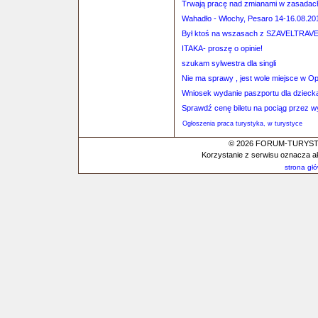
Trwają pracę nad zmianami w zasadac
Wahadło - Włochy, Pesaro 14-16.08.20
Był ktoś na wszasach z SZAVELTRAV
ITAKA- proszę o opinie!
szukam sylwestra dla singli
Nie ma sprawy , jest wole miejsce w Op
Wniosek wydanie paszportu dla dzieck
Sprawdź cenę biletu na pociąg przez 
Ogłoszenia praca turystyka, w turystyce
© 2026 FORUM-TURYSTYC
Korzystanie z serwisu oznacza a
strona gł