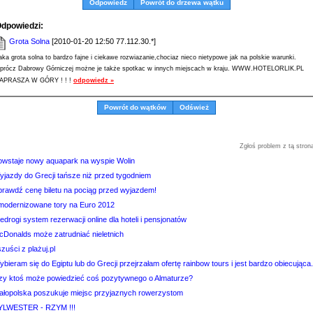
Odpowiedz
Powrót do drzewa wątku
dpowiedzi:
Grota Solna
[2010-01-20 12:50 77.112.30.*]
aka grota solna to bardzo fajne i ciekawe rozwiazanie,chociaz nieco nietypowe jak na polskie warunki.
prócz Dabrowy Górniczej możne je także spotkac w innych miejscach w kraju. WWW.HOTELORLIK.PL
APRASZA W GÓRY ! ! !
odpowiedz »
Powrót do wątków
Odśwież
Zgłoś problem z tą stron
owstaje nowy aquapark na wyspie Wolin
yjazdy do Grecji tańsze niż przed tygodniem
prawdź cenę biletu na pociąg przed wyjazdem!
modernizowane tory na Euro 2012
edrogi system rezerwacji online dla hoteli i pensjonatów
cDonalds może zatrudniać nieletnich
zuści z plażuj.pl
bieram się do Egiptu lub do Grecji przejrzałam ofertę rainbow tours i jest bardzo obiecująca.
zy ktoś może powiedzieć coś pozytywnego o Almaturze?
ałopolska poszukuje miejsc przyjaznych rowerzystom
YLWESTER - RZYM !!!