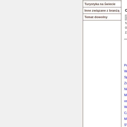
Turystyka na świecie
O
Inne związane z branżą
Temat dowolny
T
O
Z
P
W
S
Z
Ni
M
os
Wy
C
M
S