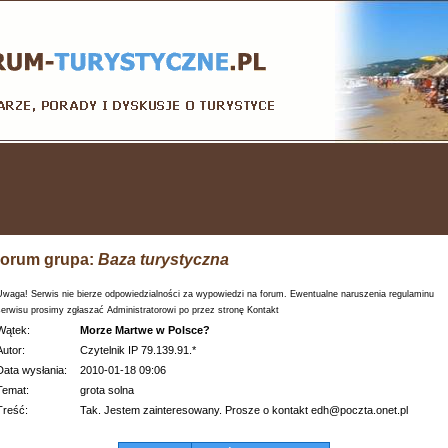
orum grupa:
Baza turystyczna
Uwaga! Serwis nie bierze odpowiedzialności za wypowiedzi na forum. Ewentualne naruszenia regulaminu
serwisu prosimy zgłaszać Administratorowi po przez stronę Kontakt
Wątek:
Morze Martwe w Polsce?
Autor:
Czytelnik IP 79.139.91.*
Data wysłania:
2010-01-18 09:06
Temat:
grota solna
Treść:
Tak. Jestem zainteresowany. Prosze o kontakt edh@poczta.onet.pl