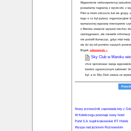
Wyjasnienie niekompetencji zatrudnio
posiadamy nagrania z wycieczki, z wy
Pilot w moim odczuciu bal sie grupy, u
tego o co byl pytany. organizacyjnie 
wymarzonej wyprawy intensywnie czyt
z Maroka otwarcie wyrazal niechec do
zaintrygowani, ale niewiele informac
nie potrafil tlumaczyc, gdyz mial maly
sie do tej roli pomimo naszych prote
Bryjak
odpowiedz »
Sky Club w Maroku wie
chce sprostowac swoja wypowiedz -
bardzo ograniczonym zakresie! Jez
byl, a to Sky Club uwaza za wystar
Powró
Nowy przewoźnik zapowiada loty z Gd
W Kołobrzegu powstaje nowy hotel
Puhit S.A. kupił krakowskie RT Hotels
Wyspa nad jeziorem Rożnowskim