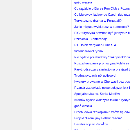
gość wesela
Co sądzicie o Biurze Fun Club z Pozna
Co kierowcy, jadący do Czech (lub pr
Turystyczny dramat w Portugalii?
Jakie miejsce wybierasz w samolocie?
PIG: turystyka powinna być jednym z fi
Szkolenia - konferencje
RT Hotels w rękach Puhit S.A.
victoria trawel rybnik
Nie będzie przebudowy "zakopianki" n
Rusza kampania promocyjna Polski za 
Paryż odszczurza miasto na przyjazd 
Trudna sytuacja pól golfowych
Kwatery prywatne w Chorwacji bez po
Ryanair zapowiada nowe połączenie z 
Specjalista/ka ds. Social Mediów
Kraków będzie walczył o taksę turysty
gość wesela
Przebudowa "zakopianki" znów się odw
Projekt "Promujmy Polskę razem"
Deratyzacja w ParyÂżu