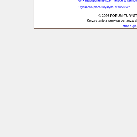
6A - najpopularniejsze miejsce w samol
Ogłoszenia praca turystyka, w turystyce
© 2026 FORUM-TURYSTYC
Korzystanie z serwisu oznacza a
strona gł