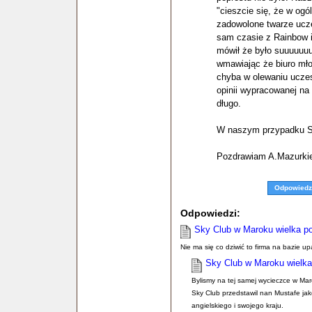
"cieszcie się, że w ogó
zadowolone twarze ucz
sam czasie z Rainbow i
mówił że było suuuuuuu
wmawiając że biuro mło
chyba w olewaniu uczes
opinii wypracowanej na
długo.
W naszym przypadku Sk
Pozdrawiam A.Mazurki
Odpowiedz
Odpowiedzi:
Sky Club w Maroku wielka p
Nie ma się co dziwić to firma na bazie 
Sky Club w Maroku wielka
Bylismy na tej samej wycieczce w Mar
Sky Club przedstawil nan Mustafe ja
angielskiego i swojego kraju.