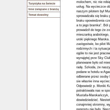
molochem, nic nie robią
Turystyka na świecie
usług. Na wycieczce ob
Inne związane z branżą
naszym pilotem był Mus
Temat dowolny
sprowadzała się braku 
braku opowiedzenia czeg
a to jego bramka". Ból 
prowadził do tego że z
mieszanką arabskiego, 
uroki pięknego Maroka. 
zastępstwie, bo pilot 
rodzinnych i ta sytuacj
ogóle to nie jest praco
wynajętej prze Sky Club
planowane było od mies
radę. Szkoda, że nasz
podane w hotelu w Agad
odbierane przez osoby
sie własnie inna wyciec
Odpowiedż p. Moniki Kac
potraktowała nas w spo
Mustafa-Marokańczyk, t
dowiedziedzieć. Niestet
conajmniej skromny, wy
poprostu nie było. Nasze