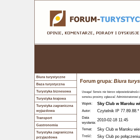
Biura turystyczne
Forum grupa:
Biura tury
Baza turystyczna
Turystyka biznesowa
Uwaga! Serwis nie bierze odpowiedzialności
serwisu prosimy zgłaszać Administratorowi 
Turystyka krajowa
Sky Club w Maroku wi
Wątek:
Turystyka zagraniczna
Czytelnik IP 77.89.88.*
wyjazdowa
Autor:
Data
Transport
2010-02-18 11:45
wysłania:
Gastronomia
Sky Club w Maroku wie
Temat:
Turystyka zagraniczna
Treść:
Sky Club po połączeniu
przyjazdowa