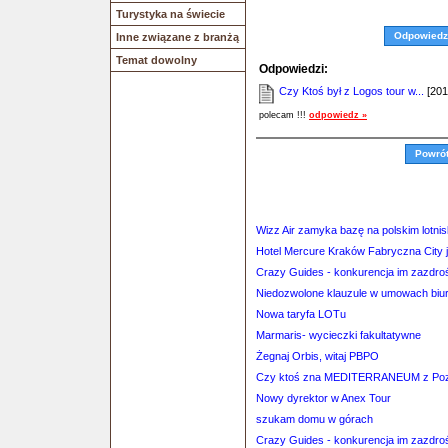
Turystyka na świecie
Odpowiedz
Inne związane z branżą
Temat dowolny
Odpowiedzi:
Czy Ktoś był z Logos tour w...
[201
polecam !!!
odpowiedz »
Powró
Wizz Air zamyka bazę na polskim lotni
Hotel Mercure Kraków Fabryczna City j
Crazy Guides - konkurencja im zazdro
Niedozwolone klauzule w umowach biur 
Nowa taryfa LOTu
Marmaris- wycieczki fakultatywne
Żegnaj Orbis, witaj PBPO
Czy ktoś zna MEDITERRANEUM z Poz
Nowy dyrektor w Anex Tour
szukam domu w górach
Crazy Guides - konkurencja im zazdro