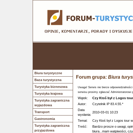
Biura turystyczne
Forum grupa:
Biura tury
Baza turystyczna
Turystyka biznesowa
Uwaga! Serwis nie bierze odpowiedzialności
serwisu prosimy zgłaszać Administratorowi 
Turystyka krajowa
Wątek:
Czy Ktoś był z Logos tou
Turystyka zagraniczna
Autor:
Czytelnik IP 83.4.55.*
wyjazdowa
Data
Transport
2010-03-01 10:23
wysłania:
Gastronomia
Temat:
Czy Ktoś był z Logos tour w
Turystyka zagraniczna
Treść:
Bardzo prosze o uwagi, opin
przyjazdowa
biura...mam watpiwości, czy