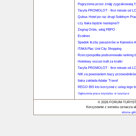
Pogryziona przez żmiję zygzakowatą !!
Taryfa PROMOLOT - first minute od L
Qubus Hotel po raz drugi Solidnym Pr
czy Itaka będzie nastepna?/
Żegnaj Orbis, witaj PBPO
Ecolines
Spadek liczby pasażerów w Katowice Ai
ITAKA Plac Unii City Shopping
Rzeczpospolita podsumowała ranking b
Hotelowy oszust trafi za kratki
Taryfa PROMOLOT - first minute od L
NIK za powstaniem bazy przewodników
Itaka zakłada Adalar Travel
REGO-BIS kto korzystal z uslug tego b
Ogłoszenia praca turystyka, w turystyce
© 2026 FORUM-TURYSTYC
Korzystanie z serwisu oznacza a
strona gł