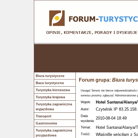
Biura turystyczne
Forum grupa:
Biura tury
Baza turystyczna
Turystyka biznesowa
Uwaga! Serwis nie bierze odpowiedzialności
serwisu prosimy zgłaszać Administratorowi 
Turystyka krajowa
Hotel Santana/Alanya/
Wątek:
Turystyka zagraniczna
Czytelnik IP 83.25.158.
wyjazdowa
Autor:
Data
Transport
2010-08-04 18:49
wysłania:
Gastronomia
Hotel Santana/Alanya/T
Temat:
Turystyka zagraniczna
Treść:
Właśni8e wróciłam z Sa
przyjazdowa