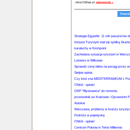
oliza13@wp.pl
odpowiedz »
Powró
Strategia EgyptAir: 11 mln pasażerów 
Instytut Turystyki stał się spółką Skar
karaluchy w freshpoint
Zachwiana sytuacja turystyki w Warsz
Lotnisko w Wilkowie
Sprawdź cenę biletu na pociąg przez 
Sielpia opinia
Czy ktoś zna MEDITERRANEUM z Poz
ITAKA - opinie!
ORP "Błyskawica" do remontu
przewodnik po Krakowie i Ojcowskim 
Autokar
Warszawa, problemy w branży turysty
Podróże w pojedynkę
ITAKA - opinie!
Centrum Polonia in Tetrio Millennio