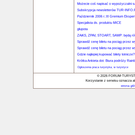
Możecie coś napisać o wypożyczalni 
Subskrypcja newsletterów TUR-INFO.
Październik 2006 r.:III Gremium Eksper
Specjalista ds. produktu MICE
głupota
ZAiKS, ZPAV, STOART, SAWP: będą równ
Sprawdź cenę biletu na pociąg przez 
Sprawdź cenę biletu na pociąg przez 
Gdzie najlepiej kupować bilety lotnicze?
Krótka Ankieta dot. Biura podróży Rai
Ogłoszenia praca turystyka, w turystyce
© 2026 FORUM-TURYSTYC
Korzystanie z serwisu oznacza a
strona gł