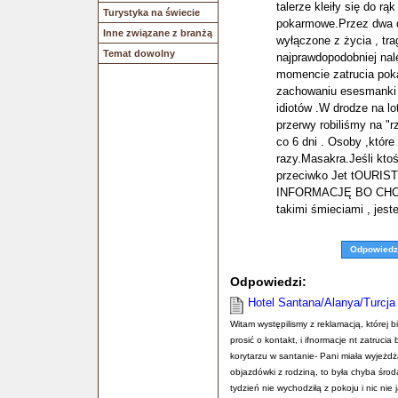
talerze kleiły się do rąk
Turystyka na świecie
pokarmowe.Przez dwa dł
Inne związane z branżą
wyłączone z życia , tr
Temat dowolny
najprawdopodobniej nal
momencie zatrucia pok
zachowaniu esesmanki wp
idiotów .W drodze na lo
przerwy robiliśmy na "
co 6 dni . Osoby ,któr
razy.Masakra.Jeśli kto
przeciwko Jet tOURI
INFORMACJĘ BO CHCE
takimi śmieciami , jest
Odpowiedz
Odpowiedzi:
Hotel Santana/Alanya/Turcja
Witam występilismy z reklamacją, której 
prosić o kontakt, i ifnormacje nt zatruc
korytarzu w santanie- Pani miała wyjeżdż
objazdówki z rodziną, to była chyba środ
tydzień nie wychodziłą z pokoju i nic nie 