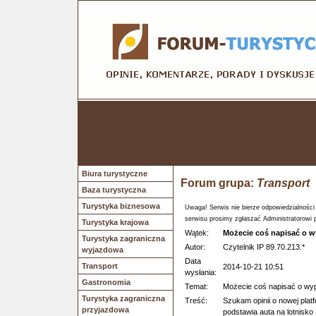
Biura turystyczne
Forum grupa:
Transport
Baza turystyczna
Turystyka biznesowa
Uwaga! Serwis nie bierze odpowiedzialności
serwisu prosimy zgłaszać Administratorowi 
Turystyka krajowa
Wątek:
Możecie coś napisać o 
Turystyka zagraniczna
Autor:
Czytelnik IP 89.70.213.*
wyjazdowa
Data
Transport
2014-10-21 10:51
wysłania:
Gastronomia
Temat:
Możecie coś napisać o wy
Turystyka zagraniczna
Treść:
Szukam opinii o nowej pla
przyjazdowa
podstawia auta na lotnisko 