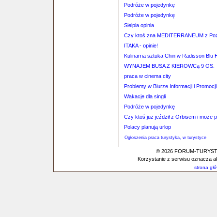
Podróże w pojedynkę
Podróże w pojedynkę
Sielpia opinia
Czy ktoś zna MEDITERRANEUM z Poz
ITAKA - opinie!
Kulinarna sztuka Chin w Radisson Blu 
WYNAJEM BUSA Z KIEROWCą 9 OS.
praca w cinema city
Problemy w Biurze Informacji i Promocj
Wakacje dla singli
Podróże w pojedynkę
Czy ktoś już jeździł z Orbisem i może po
Polacy planują urlop
Ogłoszenia praca turystyka, w turystyce
© 2026 FORUM-TURYSTYC
Korzystanie z serwisu oznacza a
strona gł