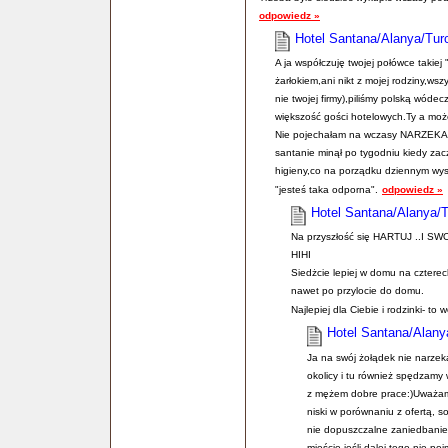
odpowiedz »
Hotel Santana/Alanya/Tur
A ja współczuję twojej połówce takie
żarłokiem,ani nikt z mojej rodziny,ws
nie twojej firmy),piliśmy polską wóde
większość gości hotelowych.Ty a może
Nie pojechałam na wczasy NARZEKAĆ,
santanie minął po tygodniu kiedy zac
higieny,co na porządku dziennym wys
"jesteś taka odporna".
odpowiedz »
Hotel Santana/Alanya/T
Na przyszłość się HARTUJ ..I 
HIHI
Siedżcie lepiej w domu na czterech 
nawet po przylocie do domu.
Najlepiej dla Ciebie i rodzinki- to 
Hotel Santana/Alany
Ja na swój żołądek nie narze
okolicy i tu również spędzam
z mężem dobre prace:)Uważam t
niski w porównaniu z ofertą, s
nie dopuszczalne zaniedbanie!!!
mieście,jeśli dalej tego nie poj