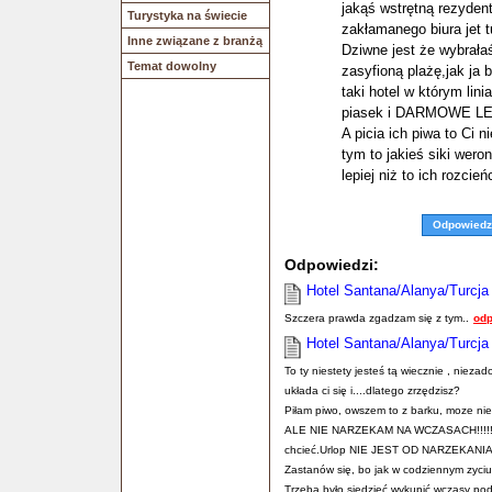
jakąś wstrętną rezyden
Turystyka na świecie
zakłamanego biura jet tur
Inne związane z branżą
Dziwne jest że wybrała
Temat dowolny
zasyfioną plażę,jak ja
taki hotel w którym lin
piasek i DARMOWE LE
A picia ich piwa to Ci
tym to jakieś siki wero
lepiej niż to ich rozci
Odpowiedz
Odpowiedzi:
Hotel Santana/Alanya/Turcja
Szczera prawda zgadzam się z tym..
odp
Hotel Santana/Alanya/Turcja
To ty niestety jesteś tą wiecznie , niezad
układa ci się i....dlatego zrzędzisz?
Piłam piwo, owszem to z barku, moze nie
ALE NIE NARZEKAM NA WCZASACH!!!!!.Dla
chcieć.Urlop NIE JEST OD NARZEKANIA, ż
Zastanów się, bo jak w codziennym zyciu t
Trzeba było siedzieć wykupić wczasy pod g