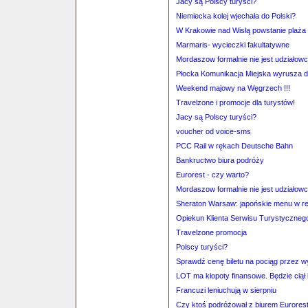
Jacy są Polscy turyści?
Niemiecka kolej wjechała do Polski?
W Krakowie nad Wisłą powstanie plaża
Marmaris- wycieczki fakultatywne
Mordaszow formalnie nie jest udziałow
Płocka Komunikacja Miejska wyrusza 
Weekend majowy na Węgrzech !!!
Travelzone i promocje dla turystów!
Jacy są Polscy turyści?
voucher od voice-sms
PCC Rail w rękach Deutsche Bahn
Bankructwo biura podróży
Eurorest - czy warto?
Mordaszow formalnie nie jest udziałow
Sheraton Warsaw: japońskie menu w res
Opiekun Klienta Serwisu Turystyczneg
Travelzone promocja
Polscy turyści?
Sprawdź cenę biletu na pociąg przez 
LOT ma kłopoty finansowe. Będzie ciął
Francuzi leniuchują w sierpniu
Czy ktoś podróżował z biurem Eurores