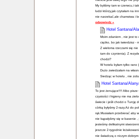
My byliśmy tam w czerwcu,i tak
ludzi którzy,jak czytałam na in
nie narzekać,ale chamstwa i br
odpowiedz »
Hotel Santana/Ala
Moim zdaniem , nie jest t
ciężko, bo jak twierdzisz - 
Z wieloma rzeczami się nie
tam do czynienia). Z rezyde
chodzi?
W hotelu byłam tylko rano (
Dużo zwiedzałam na własną 
Siedząc w hotelu , nie zob
Hotel Santana/Alany
To jest żenujące!!!! Albo pisz
czystości i higieny nie ma zie
świecie i jeśli chodzi o Turcję
córką byłyśmy 2-razy.Aż do poby
rąk.Musiałam przebierać aby w
nie kąpałyśmy się w basenie ,
jesteśmy delikatnymi stworzen
jeszcze 2-tygodnie leżakowani
nie świadczą o niczym dobrym ,