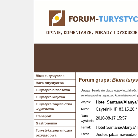
Biura turystyczne
Forum grupa:
Biura tury
Baza turystyczna
Turystyka biznesowa
Uwaga! Serwis nie bierze odpowiedzialności
serwisu prosimy zgłaszać Administratorowi 
Turystyka krajowa
Hotel Santana/Alanya/
Wątek:
Turystyka zagraniczna
Czytelnik IP 83.15.28.*
wyjazdowa
Autor:
Data
Transport
2010-08-17 15:57
wysłania:
Gastronomia
Hotel Santana/Alanya/T
Temat:
Turystyka zagraniczna
Treść:
Jestes jakaś nawiedzona
przyjazdowa