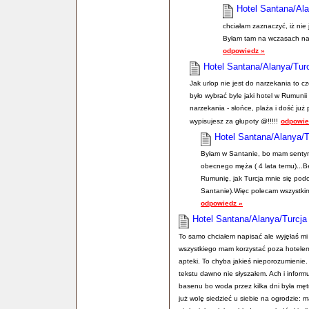
Hotel Santana/Ala
chciałam zaznaczyć, iż nie
Byłam tam na wczasach na pr
odpowiedz »
Hotel Santana/Alanya/Tur
Jak urlop nie jest do narzekania to 
było wybrać byle jaki hotel w Rumunii
narzekania - słońce, plaża i dość już 
wypisujesz za głupoty @!!!!!
odpowie
Hotel Santana/Alanya/T
Byłam w Santanie, bo mam sentym
obecnego męża ( 4 lata temu)...
Rumunię, jak Turcja mnie się podo
Santanie).Więc polecam wszystkim
odpowiedz »
Hotel Santana/Alanya/Turcja
To samo chciałem napisać ale wyjęłaś mi t
wszystkiego mam korzystać poza hotelem.
apteki. To chyba jakieś nieporozumienie.
tekstu dawno nie słyszałem. Ach i informu
basenu bo woda przez kilka dni była mętn
już wolę siedzieć u siebie na ogrodzie: 