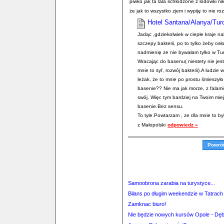
piwko jak ta lala schłodzone z lodówki n
że jak to wszystko zjem i wypiję to nie roz
Hotel Santana/Alanya/Tur
Jadąc ,gdziekolwiek w ciepłe kraje na
szczepy bakterii, po to tylko żeby os
nadmienię ze nie bywałam tylko w Turc
Wracając do basenu( niestety nie jest
mnie to syf, rozwój bakterii).A ludzie
leżak, że to mnie po prostu śmieszył
basenie?? Nie ma jak morze, z falami
swój. Więc tym bardziej na Twoim mie
basenie.Bez sensu.
To tyle.Powtarzam , ze dla mnie to b
z Małopolski
odpowiedz »
Powró
Samoobrona zarabia na turystyce...
Bilans po długim weekendzie w Tatrach
Zamknac biuro!
Nie będzie nowych kursów Opole - Dę