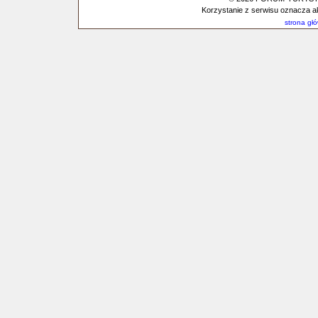
Korzystanie z serwisu oznacza a
strona gł