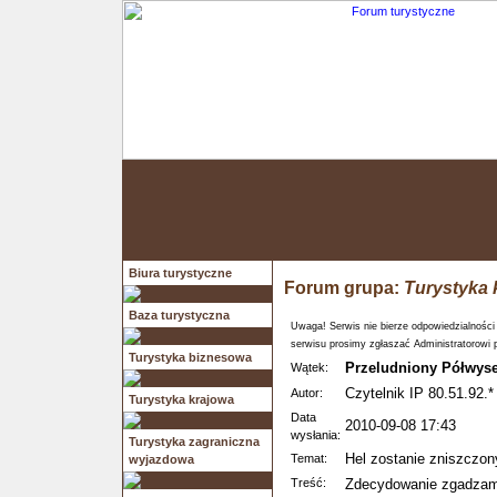
Biura turystyczne
Forum grupa:
Turystyka 
Baza turystyczna
Uwaga! Serwis nie bierze odpowiedzialności
serwisu prosimy zgłaszać Administratorowi 
Turystyka biznesowa
Przeludniony Półwyse
Wątek:
Czytelnik IP 80.51.92.*
Autor:
Turystyka krajowa
Data
2010-09-08 17:43
wysłania:
Turystyka zagraniczna
Hel zostanie zniszczon
Temat:
wyjazdowa
Treść:
Zdecydowanie zgadzam s