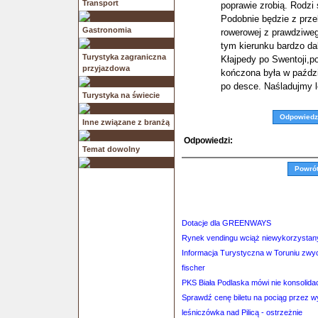
Transport
poprawie zrobią. Rodzi 
Podobnie będzie z prze
Gastronomia
rowerowej z prawdziwego
tym kierunku bardzo da
Turystyka zagraniczna
Kłajpedy po Swentoji,po
przyjazdowa
kończona była w paździe
po desce. Naśladujmy 
Turystyka na świecie
Odpowiedz
Inne związane z branżą
Odpowiedzi:
Temat dowolny
Powró
Dotacje dla GREENWAYS
Rynek vendingu wciąż niewykorzystan
Informacja Turystyczna w Toruniu zwyc
fischer
PKS Biała Podlaska mówi nie konsolidac
Sprawdź cenę biletu na pociąg przez 
leśniczówka nad Pilicą - ostrzeżnie