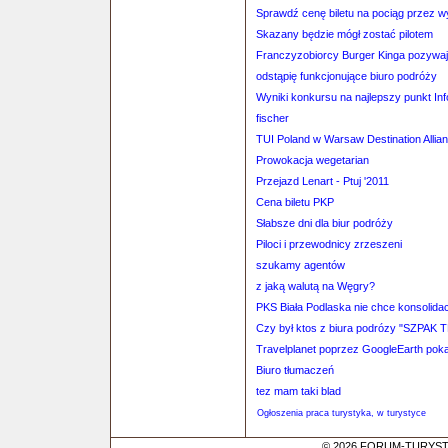
Sprawdź cenę biletu na pociąg przez 
Skazany będzie mógł zostać pilotem
Franczyzobiorcy Burger Kinga pozywaj
odstąpię funkcjonujące biuro podróży
Wyniki konkursu na najlepszy punkt Inf
fischer
TUI Poland w Warsaw Destination Allia
Prowokacja wegetarian
Przejazd Lenart - Ptuj '2011
Cena biletu PKP
Słabsze dni dla biur podróży
Piloci i przewodnicy zrzeszeni
szukamy agentów
z jaką walutą na Węgry?
PKS Biała Podlaska nie chce konsolidac
Czy był ktos z biura podrózy "SZPAK 
Travelplanet poprzez GoogleEarth pokaz
Biuro tłumaczeń
tez mam taki blad
Ogłoszenia praca turystyka, w turystyce
© 2026 FORUM-TURYSTYC