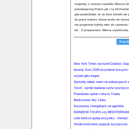
znajomej, o znanym nazwisku Marconi (ta 
przedwojennej Polsce jak i na ZAchodzie..
gdy powiedziala, ze za duzo ksztalci sie 
do pracy rowniez, ktorzy wcale nie musza s
nie przyjemnie byloby miec do czynienia
itd... Z powazaniem. Wierna czytelniczka.
Powró
New York Times wyróżnił Gdańsk i Sop
Austria: Euro 2008 przyniesie korzyśc
używki jako bagaż
Sposoby władz miast na wakacyjnych z
Toruń - wyniki badania ruchu turystyc
Prawdziwe opinie o biurze Triada
Bankructwo Sky Clubu
Kosztowny chargeback od agentów
RAINBOW TOURS czy MEDITERRAN
Linie lotnicze gubią wszystko.. również
Okolicznościowe wyjazdy turystyczne.