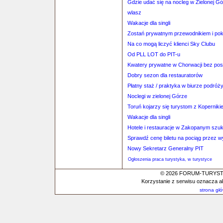
Gdzie udać się na nocleg w Zielonej G
wlasz
Wakacje dla singli
Zostań prywatnym przewodnikiem i poka
Na co mogą liczyć klienci Sky Clubu
Od PLL LOT do PIT-u
Kwatery prywatne w Chorwacji bez po
Dobry sezon dla restauratorów
Płatny staż / praktyka w biurze podróż
Noclegi w zielonej Górze
Toruń kojarzy się turystom z Kopernikie
Wakacje dla singli
Hotele i restauracje w Zakopanym szu
Sprawdź cenę biletu na pociąg przez 
Nowy Sekretarz Generalny PIT
Ogłoszenia praca turystyka, w turystyce
© 2026 FORUM-TURYSTYC
Korzystanie z serwisu oznacza a
strona gł