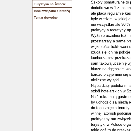
Szkoły pomaturalne to 
Turystyka na świecie
dodatkowo w 1 z takich
Inne związane z branżą
ale płaća regularnie ka
Temat dowolny
byle wiedzieli w jakiej
nie wszystkie ale 90 
praktycy a teoretycy np
Wyższe uczelnie też ma
przestarzały a same pra
większości traktowani 
rzuca się ich na pokoj
kucharza bez przekazan
sam takową uczelnię wy
biurze na dgłębokiej wo
bardzo przyjemnie się 
nieliczne wyjątki.
Najbardziej podoba mi
szkół hotelarskich w Sz
Na 1 roku mają gastron
by uchodzić za niezłą 
do tego zajęcia teorety
winnej latorośli podcina
praktyczny ma związek 
turystyki w Polsce orga
takie coś to do przekaz