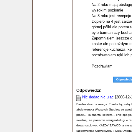
Na 2 roku mają obsługę 
wysokim poziomie
Na 3 roku jest recepcja
Dopiero na 4 jest zarża
górnej pólki ale potem 
byle barman czy kuchar
Zapomniałem jeszcze do
kaskę ale po każdym ro
referencje kucharza ,kel
pocałowaniem ręki ich 
Pozdrawiam
Odpowiedz
Odpowiedzi:
Nic dodac nic ujac
[2006-12-1
Bardzo sluszna uwaga. Trzeba by, zeby kt
abslolwentka Wyzszych Studiow ze specjal
prace.... kucharza, kelnera... i nie spog
swietnej, na poziomie uslugi/obslugi w r
dowartosciowac KAZDY ZAWOD, a nie wychw
(absolwentka Uniwersytetu). Moja uwaga,