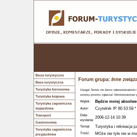
Biura turystyczne
Forum grupa:
Inne związ
Baza turystyczna
Turystyka biznesowa
Uwaga! Serwis nie bierze odpowiedzialności
serwisu prosimy zgłaszać Administratorowi 
Turystyka krajowa
Będzie mniej absolwe
Wątek:
Turystyka zagraniczna
Czytelnik IP 80.53.59.*
wyjazdowa
Autor:
Data
Transport
2006-12-14 10:39
wysłania:
Gastronomia
Turystyka i rekreacja j
Temat:
Turystyka zagraniczna
Treść:
MOże nie tyle nie w mo
przyjazdowa