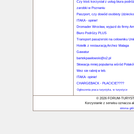
Czy ktoś korzystał z usług biura p
zarobki w Poznaniu
Paszport, czy dowód osobisty (dziecko
ITAKA - opinie!
Dromader Wrocław, wyjazd do firmy A
Biuro Podróży PLUS
Transport pasażerski na celowniku Unii
Hotelik z restauracją Archez Malaga
Gawatur
bartekpawlowski@o2.pl
Słowacja mniej popularna wśród Polak
Wez sie rabnij w leb.
ITAKA- opinie!
CHARGEBACK - PŁACICIE????
Ogłoszenia praca turystyka, w turystyce
© 2026 FORUM-TURYSTYC
Korzystanie z serwisu oznacza a
strona gł