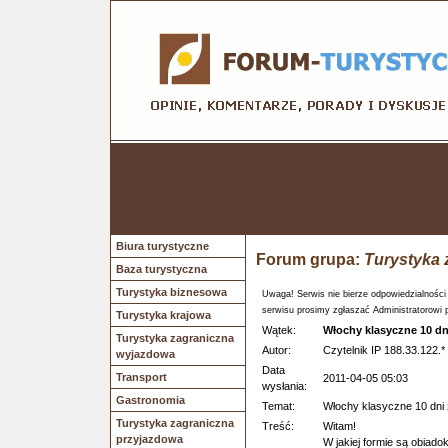
Biura turystyczne
Forum grupa:
Turystyka 
Baza turystyczna
Turystyka biznesowa
Uwaga! Serwis nie bierze odpowiedzialności
serwisu prosimy zgłaszać Administratorowi 
Turystyka krajowa
Wątek:
Włochy klasyczne 10 dn
Turystyka zagraniczna
Autor:
Czytelnik IP 188.33.122.*
wyjazdowa
Data
Transport
2011-04-05 05:03
wysłania:
Gastronomia
Temat:
Włochy klasyczne 10 dni
Turystyka zagraniczna
Treść:
Witam!
przyjazdowa
W jakiej formie są obiad