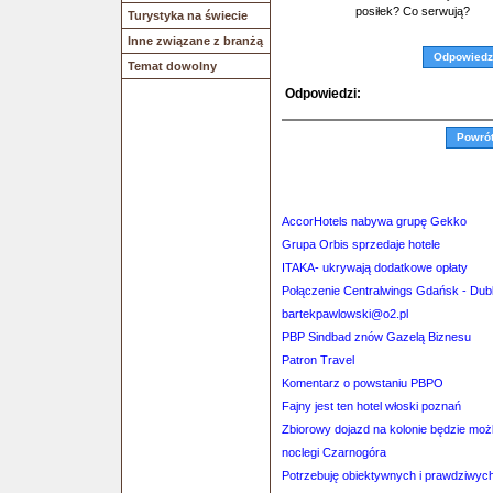
posiłek? Co serwują?
Turystyka na świecie
Inne związane z branżą
Odpowiedz
Temat dowolny
Odpowiedzi:
Powró
AccorHotels nabywa grupę Gekko
Grupa Orbis sprzedaje hotele
ITAKA- ukrywają dodatkowe opłaty
Połączenie Centralwings Gdańsk - Dub
bartekpawlowski@o2.pl
PBP Sindbad znów Gazelą Biznesu
Patron Travel
Komentarz o powstaniu PBPO
Fajny jest ten hotel włoski poznań
Zbiorowy dojazd na kolonie będzie moż
noclegi Czarnogóra
Potrzebuję obiektywnych i prawdziwych 