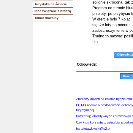
solidnie skrócona, tak 
Turystyka na świecie
Program na stronie biur
Inne związane z branżą
przeloty, po przybyciu 
Temat dowolny
W ofercie było 7 kolacj
się, że loty są nocne i
zadość uczynienie w po
Trudno to nazwać posiłk
Iza
Odpowiedz
Odpowiedzi:
Powró
Zbiorowy dojazd na kolonie będzie moż
ECTAA apeluje o dostosowanie ochrony 
turystycznej
Potrzebuję obiektywnych i prawdziwych 
Czy ktoś korzystał z usług biura p
bartekpawlowski@o2.pl