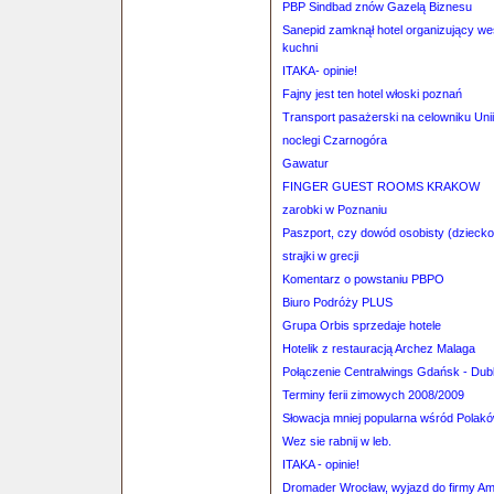
PBP Sindbad znów Gazelą Biznesu
Sanepid zamknął hotel organizujący wes
kuchni
ITAKA- opinie!
Fajny jest ten hotel włoski poznań
Transport pasażerski na celowniku Unii
noclegi Czarnogóra
Gawatur
FINGER GUEST ROOMS KRAKOW
zarobki w Poznaniu
Paszport, czy dowód osobisty (dziecko
strajki w grecji
Komentarz o powstaniu PBPO
Biuro Podróży PLUS
Grupa Orbis sprzedaje hotele
Hotelik z restauracją Archez Malaga
Połączenie Centralwings Gdańsk - Dub
Terminy ferii zimowych 2008/2009
Słowacja mniej popularna wśród Polak
Wez sie rabnij w leb.
ITAKA - opinie!
Dromader Wrocław, wyjazd do firmy A