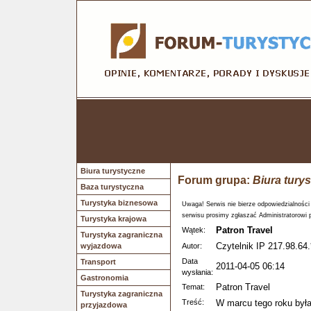
Biura turystyczne
Forum grupa:
Biura tury
Baza turystyczna
Turystyka biznesowa
Uwaga! Serwis nie bierze odpowiedzialności
serwisu prosimy zgłaszać Administratorowi 
Turystyka krajowa
Patron Travel
Wątek:
Turystyka zagraniczna
Czytelnik IP 217.98.64.
wyjazdowa
Autor:
Data
Transport
2011-04-05 06:14
wysłania:
Gastronomia
Patron Travel
Temat:
Turystyka zagraniczna
Treść:
W marcu tego roku był
przyjazdowa