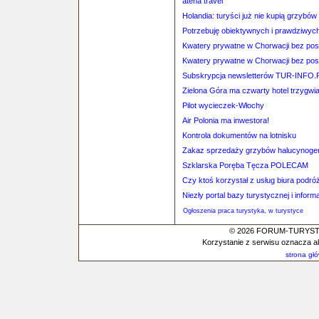
atena travel
Holandia: turyści już nie kupią grzyb
Potrzebuję obiektywnych i prawdziwych 
Kwatery prywatne w Chorwacji bez po
Kwatery prywatne w Chorwacji bez po
Subskrypcja newsletterów TUR-INFO.
Zielona Góra ma czwarty hotel trzygw
Pilot wycieczek-Włochy
Air Polonia ma inwestora!
Kontrola dokumentów na lotnisku
Zakaz sprzedaży grzybów halucynog
Szklarska Poręba Tęcza POLECAM
Czy ktoś korzystał z usług biura p
Niezły portal bazy turystycznej i informa
Ogłoszenia praca turystyka, w turystyce
© 2026 FORUM-TURYSTYC
Korzystanie z serwisu oznacza a
strona gł