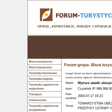
Biura turystyczne
Forum grupa:
Biura tury
Baza turystyczna
Turystyka biznesowa
Uwaga! Serwis nie bierze odpowiedzialności
serwisu prosimy zgłaszać Administratorowi 
Turystyka krajowa
Wyższe stawki ubezp
Wątek:
Turystyka zagraniczna
Czytelnik IP 999.999.9
wyjazdowa
Autor:
Data
Transport
2004-07-17 19:23
wysłania:
Gastronomia
TOWARZYSTWA UBEZ
Turystyka zagraniczna
Temat:
PRZEPISY USTAWY !!
przyjazdowa