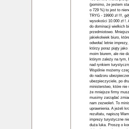
(pomimo, że jestem stał
o 729 %) to jest to ni
TRYG - 19900 zł !!!, gd
wysokości 10.000 zł !.
do dominacji wielkich bi
przedmiotowo. Mniejsze
jakiekolwiek biuro, kt
odwołać letnie imprezy
którzy poraz piąty jako 
moim biurem, ale nie da
którym zależy na tym, 
nad rynkiem turystyczn
Wspólnie możemy czeg
do nadzoru ubezpieczeń,
ubezpieczyciele, po dr
ministerstwo, które ni
że mniejsze firmy mus
musimy zarządać zmian
nam zezwoleń. To minis
uprawnienia. A jeżeli k
rezultatu, napiszę Wa
imprezy turystyczne ni
duża luka. Proszę o k