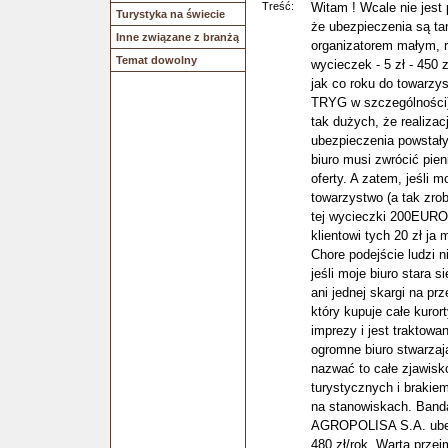
Treść:
Witam ! Wcale nie jest
Turystyka na świecie
że ubezpieczenia są ta
Inne związane z branżą
organizatorem małym, r
Temat dowolny
wycieczek - 5 zł - 450 
jak co roku do towarz
TRYG w szczególności)
tak dużych, że realizac
ubezpieczenia powstały 
biuro musi zwrócić pie
oferty. A zatem, jeśli 
towarzystwo (a tak zro
tej wycieczki 200EURO (
klientowi tych 20 zł ja
Chore podejście ludzi n
jeśli moje biuro stara
ani jednej skargi na prz
który kupuje całe kurort
imprezy i jest traktowa
ogromne biuro stwarzaj
nazwać to całe zjawisk
turystycznych i brakie
na stanowiskach. Banda 
AGROPOLISA S.A. ubezp
480 zł/rok, Warta prze