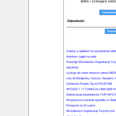
dobre i szanujące swoic
Odpowiedz
Odpowiedzi:
Powró
Zmiany w opłatach za wystawienie bilet
Autokary ciągle na topie
Powstaje Wrocławska Organizacja Tur
airpolonia
szykuje sie nowe otwarcie salonu M
Loty do Bangkoku, Cancun, Varadero, 
Szklarska Poręba Tęcza POLECAM
WYJAZD 7 +7 TUNEZJA-LIBIA 2009 VII
Subskrypcja newsletterów TUR-INFO.
Ekspertyza w sprawie wypadku w Świd
Pensjonat na Sri Lance
Wrocławska Organizacja Turystyczna