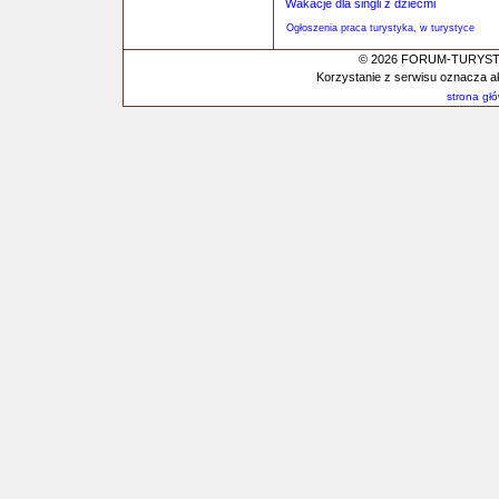
Wakacje dla singli z dziećmi
Ogłoszenia praca turystyka, w turystyce
© 2026 FORUM-TURYSTYC
Korzystanie z serwisu oznacza a
strona gł