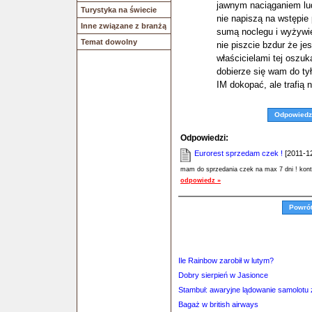
jawnym naciąganiem lu
Turystyka na świecie
nie napiszą na wstępie
Inne związane z branżą
sumą noclegu i wyżywi
Temat dowolny
nie piszcie bzdur że je
właścicielami tej oszuk
dobierze się wam do tył
IM dokopać, ale trafią n
Odpowiedz
Odpowiedzi:
Eurorest sprzedam czek !
[2011-12
mam do sprzedania czek na max 7 dni ! kont
odpowiedz »
Powró
Ile Rainbow zarobił w lutym?
Dobry sierpień w Jasionce
Stambuł: awaryjne lądowanie samolotu 
Bagaż w british airways