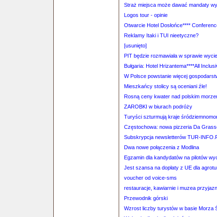
Straż miejsca może dawać mandaty wy
Logos tour - opinie
Otwarcie Hotel Dosłońce**** Conferen
Reklamy Itaki i TUI nieetyczne?
[usunięto]
PIT będzie rozmawiała w sprawie wyci
Bułgaria: Hotel Hrizantema****All Inclu
W Polsce powstanie więcej gospodarst
Mieszkańcy stolicy są oceniani źle!
Rosną ceny kwater nad polskim morz
ZAROBKI w biurach podróży
Turyści szturmują kraje śródziemnomo
Częstochowa: nowa pizzeria Da Grass
Subskrypcja newsletterów TUR-INFO.
Dwa nowe połączenia z Modlina
Egzamin dla kandydatów na pilotów wy
Jest szansa na dopłaty z UE dla agrotu
voucher od voice-sms
restauracje, kawiarnie i muzea przyjaz
Przewodnik górski
Wzrost liczby turystów w basie Morza