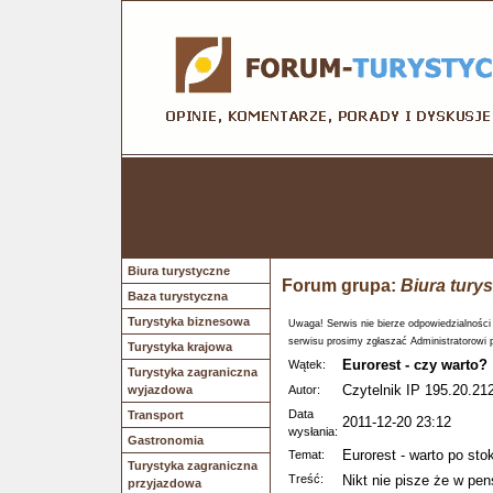
Biura turystyczne
Forum grupa:
Biura tury
Baza turystyczna
Turystyka biznesowa
Uwaga! Serwis nie bierze odpowiedzialności
serwisu prosimy zgłaszać Administratorowi 
Turystyka krajowa
Eurorest - czy warto?
Wątek:
Turystyka zagraniczna
Czytelnik IP 195.20.212
wyjazdowa
Autor:
Data
Transport
2011-12-20 23:12
wysłania:
Gastronomia
Eurorest - warto po 
Temat:
Turystyka zagraniczna
Treść:
Nikt nie pisze że w pens
przyjazdowa