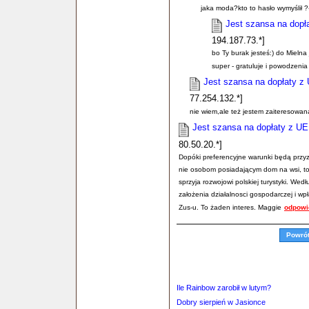
jaka moda?kto to hasło wymyślił ?
Jest szansa na dopła
194.187.73.*]
bo Ty burak jesteś:) do Mielna
super - gratuluje i powodzenia
Jest szansa na dopłaty z 
77.254.132.*]
nie wiem,ale też jestem zaiteresowan
Jest szansa na dopłaty z UE 
80.50.20.*]
Dopóki preferencyjne warunki będą przy
nie osobom posiadającym dom na wsi, to 
sprzyja rozwojowi polskiej turystyki. W
założenia działalnosci gospodarczej i w
Zus-u. To żaden interes. Maggie
odpowi
Powró
Ile Rainbow zarobił w lutym?
Dobry sierpień w Jasionce