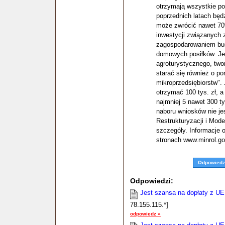
otrzymają wszystkie po
poprzednich latach będz
może zwrócić nawet 70%
inwestycji związanych
zagospodarowaniem bud
domowych posiłków. Jeż
agroturystycznego, tw
starać się również o p
mikroprzedsiębiorstw".
otrzymać 100 tys. zł, a
najmniej 5 nawet 300 ty
naboru wniosków nie je
Restrukturyzacji i Mode
szczegóły. Informacje
stronach www.minrol.gov
Odpowiedz
Odpowiedzi:
Jest szansa na dopłaty z UE 
78.155.115.*]
odpowiedz »