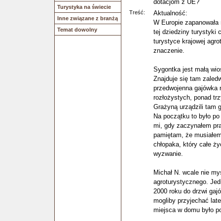
dotacjom z UE?
Turystyka na świecie
Treść:
Aktualność:
Inne związane z branżą
W Europie zapanowała 
Temat dowolny
tej dziedziny turystyki
turystyce krajowej agr
znaczenie.
Sygontka jest małą wi
Znajduje się tam zaledw
przedwojenna gajówka n
rozłożystych, ponad tr
Grażyną urządzili tam 
Na początku to było po
mi, gdy zaczynałem pra
pamiętam, że musiałem
chłopaka, który całe ży
wyzwanie.
Michał N. wcale nie my
agroturystycznego. Jedn
2000 roku do drzwi gajó
mogliby przyjechać lat
miejsca w domu było po