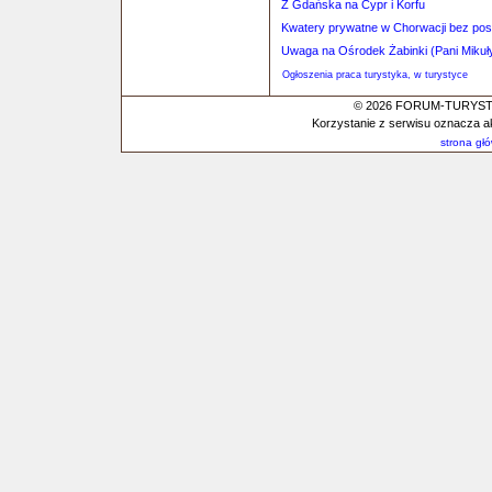
Z Gdańska na Cypr i Korfu
Kwatery prywatne w Chorwacji bez po
Uwaga na Ośrodek Żabinki (Pani Mikuł
Ogłoszenia praca turystyka, w turystyce
© 2026 FORUM-TURYSTYC
Korzystanie z serwisu oznacza a
strona gł