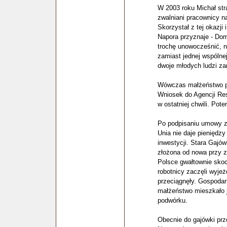
W 2003 roku Michał stra
zwalniani pracownicy n
Skorzystał z tej okazji
Napora przyznaje - Do
trochę unowocześnić, 
zamiast jednej wspólnej
dwoje młodych ludzi za
Wówczas małżeństwo po
Wniosek do Agencji Rest
w ostatniej chwili. Pote
Po podpisaniu umowy z 
Unia nie daje pieniędzy
inwestycji. Stara Gajów
złożona od nowa przy 
Polsce gwałtownie sko
robotnicy zaczęli wyjeż
przeciągnęły. Gospodar
małżeństwo mieszkało 
podwórku.
Obecnie do gajówki prze