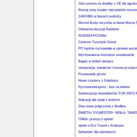
Jest szansa na dopłaty z UE dla agrotu
Rosną ceny kwater nad polskim morz
ZAROBKI w biurach podróży
Wzrost liczby turystów w basie Morza
Odważna decyzja Rainbow
AGENDA POZNAń
Centrum Turystyki Oskar
PIT będzie rozmawiała w sprawie wyci
Wychowawca/ instruktor snowboardu
Bagaż w british airways
restauracje, kawiarnie i muzea przyjaz
Przewodnik górski
Nowe czartery z Gdańska
Pyrzowiceekspres - bus na telefon
Subskrypcja newsletterów TUR-INFO.
Wakacje dla singli z dziećmi
Dwa nowe połączenia z Modlina
ŚWIETA I SYLWESTER- WISŁA- TANI
ITAKA- proszę o opinie!
opinie o Eco Travel z Krakowa
Sylwester dla samotnych