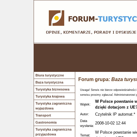
Biura turystyczne
Forum grupa:
Baza turys
Baza turystyczna
Turystyka biznesowa
Uwaga! Serwis nie bierze odpowiedzialności
serwisu prosimy zgłaszać Administratorowi 
Turystyka krajowa
W Polsce powstanie w
Turystyka zagraniczna
Wątek:
dzięki dotacjom z UE
wyjazdowa
Czytelnik IP automat.*
Autor:
Transport
Data
Gastronomia
2008-10-02 12:44
wysłania:
Turystyka zagraniczna
W Polsce powstanie wię
przyjazdowa
Temat: