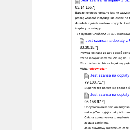
Jest szansa na dopłaty z UE 
83.14.166.*]
Bardzo kolorowo opisane jest, to wszystk
proszę wskazać instytucję lub osobę na 
doradziła z jakich środków unijnych i ki
/zapłacę za usługę/
Tuz Ryszard Chróścin2 98-430 Bolesław
Jest szansa na dopłaty z 
83.30.15.*]
Prawda jest taka że aby dostać pieni
trzeba rozwijać samemu. Ale się da.
Choć nie krocie. Ale za to jak się pięk
Michał
odpowiedz »
Jest szansa na dopłaty 
79.188.71.*]
Super mi też bardzo się podoba 
Jest szansa na dopłaty 
95.158.97.*]
Obejrzałem-ani ładnie ani brzydko
wakacje?-w czyjejś chałupie?zmu
Cała ta agroturystyka to mydlenie
została zamknięta.
Jako prawdziwy mieszczuch chcę w