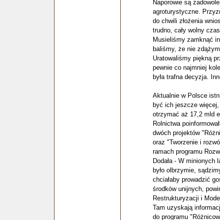
Naporowie są zadowolen
agroturystyczne. Przyz
do chwili złożenia wnio
trudno, cały wolny cza
Musieliśmy zamknąć inw
baliśmy, że nie zdążymy
Uratowaliśmy piękną pr
pewnie co najmniej kole
była trafna decyzja. In
Aktualnie w Polsce ist
być ich jeszcze więcej,
otrzymać aż 17,2 mld e
Rolnictwa poinformował
dwóch projektów "Różnic
oraz "Tworzenie i rozw
ramach programu Rozwo
Dodała - W minionych l
było olbrzymie, sądzimy
chciałaby prowadzić g
środków unijnych, powin
Restrukturyzacji i Mod
Tam uzyskają informac
do programu "Różnicowan