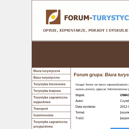
Biura turystyczne
Forum grupa:
Biura tury
Baza turystyczna
Turystyka biznesowa
Uwaga! Serwis nie bierze odpowiedzialności
serwisu prosimy zgłaszać Administratorowi 
Turystyka krajowa
Wątek:
UWAGA
Turystyka zagraniczna
Autor:
Czytel
wyjazdowa
Data wysłania:
2012-
Transport
Temat:
[usuni
Gastronomia
Treść:
[wypow
Turystyka zagraniczna
przyjazdowa