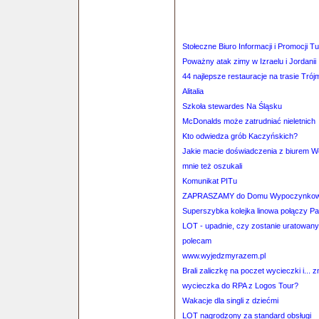
Stołeczne Biuro Informacji i Promocji 
Poważny atak zimy w Izraelu i Jordanii
44 najlepsze restauracje na trasie Tró
Alitalia
Szkoła stewardes Na Śląsku
McDonalds może zatrudniać nieletnich
Kto odwiedza grób Kaczyńskich?
Jakie macie doświadczenia z biurem 
mnie też oszukali
Komunikat PITu
ZAPRASZAMY do Domu Wypoczynkow
Superszybka kolejka linowa połączy P
LOT - upadnie, czy zostanie uratowan
polecam
www.wyjedzmyrazem.pl
Brali zaliczkę na poczet wycieczki i... zn
wycieczka do RPA z Logos Tour?
Wakacje dla singli z dziećmi
LOT nagrodzony za standard obsługi