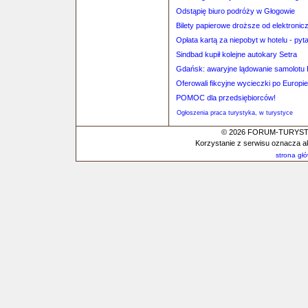
Odstąpię biuro podróży w Głogowie
Bilety papierowe droższe od elektronic
Opłata kartą za niepobyt w hotelu - pyta
Sindbad kupił kolejne autokary Setra
Gdańsk: awaryjne lądowanie samolotu 
Oferowali fikcyjne wycieczki po Europie
POMOC dla przedsiębiorców!
Ogłoszenia praca turystyka, w turystyce
© 2026 FORUM-TURYSTYC
Korzystanie z serwisu oznacza a
strona gł