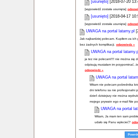
[usunięto]
[2018-07-20 13:
[wypowiedź została usunięta]
odpowi
[usunięto]
[2018-04-17 10:
[wypowiedź została usunięta]
odpowi
UWAGA na portal latamy.pl
[
Jak najbardziej polecam. Kupiłem za ich
bez żadnych komplikacji.
odpowiedz »
UWAGA na portal latamy.p
ja tez nie polecam!!!! nie można się
odpisują musiałam im przypominać, ż
odpowiedz »
UWAGA na portal latam
Witam nie polecam pośrednika lot
dni telefonu sa nie profesjonalni 
dzień dzisiejszy nie można wydruk
mojego prywatn ego e-mail Nie po
UWAGA na portal lat
Witam, Ja mam ten sam proble
udało się Panu wylecieć?
odp
Powró