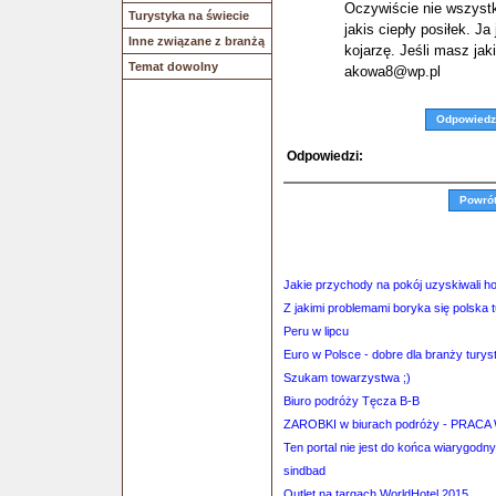
Oczywiście nie wszystk
Turystyka na świecie
jakis ciepły posiłek. Ja
Inne związane z branżą
kojarzę. Jeśli masz ja
Temat dowolny
akowa8@wp.pl
Odpowiedz
Odpowiedzi:
Powró
Jakie przychody na pokój uzyskiwali h
Z jakimi problemami boryka się polska 
Peru w lipcu
Euro w Polsce - dobre dla branży turys
Szukam towarzystwa ;)
Biuro podróży Tęcza B-B
ZAROBKI w biurach podróży - PRA
Ten portal nie jest do końca wiarygodny
sindbad
Outlet na targach WorldHotel 2015