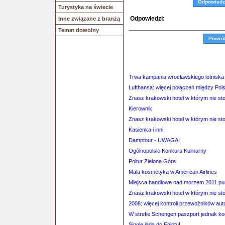
Odpowiedz
Turystyka na świecie
Odpowiedzi:
Inne związane z branżą
Temat dowolny
Powró
Trwa kampania wrocławskiego lotniska
Lufthansa: więcej połączeń między Po
Znasz krakowski hotel w którym nie st
Kierownik
Znasz krakowski hotel w którym nie st
Kasienka i inni
Damptour - UWAGA!
Ogólnopolski Konkurs Kulinarny
Poltur Zielona Góra
Mała kosmetyka w American Airlines
Miejsca handlowe nad morzem 2011 pun
Znasz krakowski hotel w którym nie st
2008: więcej kontroli przewoźników au
W strefie Schengen paszport jednak k
Single jadą do Egiptu!