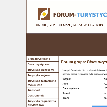
Biura turystyczne
Forum grupa:
Biura tury
Baza turystyczna
Turystyka biznesowa
Uwaga! Serwis nie bierze odpowiedzialności
serwisu prosimy zgłaszać Administratorowi 
Turystyka krajowa
Wątek:
te
Turystyka zagraniczna
Autor:
Cz
wyjazdowa
Data wysłania:
20
Transport
Temat:
te
Gastronomia
Treść:
te
Turystyka zagraniczna
przyjazdowa