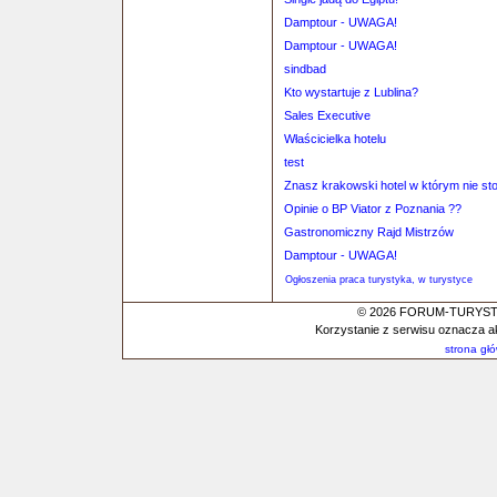
Damptour - UWAGA!
Damptour - UWAGA!
sindbad
Kto wystartuje z Lublina?
Sales Executive
Właścicielka hotelu
test
Znasz krakowski hotel w którym nie st
Opinie o BP Viator z Poznania ??
Gastronomiczny Rajd Mistrzów
Damptour - UWAGA!
Ogłoszenia praca turystyka, w turystyce
© 2026 FORUM-TURYSTYC
Korzystanie z serwisu oznacza a
strona gł