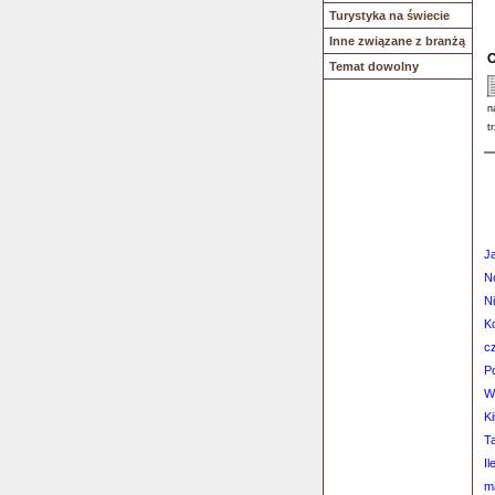
Turystyka na świecie
Inne związane z branżą
O
Temat dowolny
n
t
J
No
N
Ko
c
P
Wi
Ki
T
Il
m