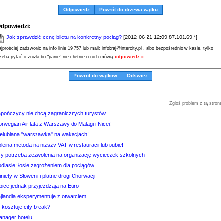
Odpowiedz
Powrót do drzewa wątku
dpowiedzi:
Jak sprawdzić cenę biletu na konkretny pociąg?
[2012-06-21 12:09 87.101.69.*]
ajprościej zadzwonić na info linie 19 757 lub mail: infokraj@intercity.pl , albo bezpośrednio w kasie, tylko
rzeba pytać o zniżki bo "panie" nie chętnie o nich mówią
odpowiedz »
Powrót do wątków
Odśwież
Zgłoś problem z tą stron
apończycy nie chcą zagranicznych turystów
rwegian Air lata z Warszawy do Malagi i Nicei!
ielubiana "warszawka" na wakacjach!
lejna metoda na niższy VAT w restauracji lub pubie!
zy potrzeba zezwolenia na organizację wycieczek szkolnych
odlasie: łosie zagrożeniem dla pociągów
niety w Słowenii i płatne drogi Chorwacji
bice jednak przyjeżdżają na Euro
ajlandia eksperymentuje z otwarciem
e kosztuje city break?
anager hotelu