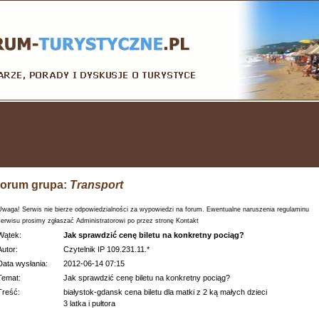
orum grupa:
Transport
Uwaga! Serwis nie bierze odpowiedzialności za wypowiedzi na forum. Ewentualne naruszenia regulaminu
serwisu prosimy zgłaszać Administratorowi po przez stronę Kontakt
Wątek:
Jak sprawdzić cenę biletu na konkretny pociąg?
Autor:
Czytelnik IP 109.231.11.*
Data wysłania:
2012-06-14 07:15
Temat:
Jak sprawdzić cenę biletu na konkretny pociąg?
Treść:
białystok-gdansk cena biletu dla matki z 2 ką małych dzieci
3 latka i pułtora