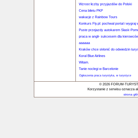
Wzrost liczby przyjazdów do Polski
Cena biletu PKP
wakacje z Rainbow Tours
Konkurs Fly.pl: pochwal portal i wygraj
Puste przejazdy autokarem Slask-Pom
praca w angli- sukcesem dla kierowcó
aaaaaa
Kraków chce skłonić do odwiedzin tury
Koral Blue Airlines
Witam.
Tanie noclegi w Barcelonie
Ogłoszenia praca turystyka, w turystyce
© 2026 FORUM-TURYSTYC
Korzystanie z serwisu oznacza a
strona gł