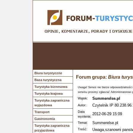
Biura turystyczne
Forum grupa:
Biura tury
Baza turystyczna
Turystyka biznesowa
Uwaga! Serwis nie bierze odpowiedzialności
serwisu prosimy zgłaszać Administratorowi 
Turystyka krajowa
Summerelse.pl
Wątek:
Turystyka zagraniczna
Czytelnik IP 80.238.96.
wyjazdowa
Autor:
Data
Transport
2012-06-29 15:09
wysłania:
Gastronomia
Summerelse.pl
Temat:
Turystyka zagraniczna
Treść:
Uwaga,szanowni panst
przyjazdowa