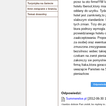
przez ta oto firme!!!W
Turystyka na świecie
hotelu Ibersol,ktory mi
Inne związane z branżą
oddany do uzytku. Tydz
Temat dowolny
hotel jest zamkniety,to 
slabszym standardzie. 
tych zmian. Trzy dni 
biura podrozy wymogla 
przewidzianego hotelu d
zaakceptowania. Propo
za osobe) oraz ewentua
zmuszona zrezygnawac z
bezsilnosc wobec takiej 
czekam na zwrot pienia
zakonczy sie pomyslni
firmą Itaka,ktora gora
uwazajcie Panstwo na 
pieniazkow.
Odpowiedz
Odpowiedzi:
Summerelse.pl
[2012-06-30 1
i bardzo dobrze Pan zrobił, bo myśmy to 