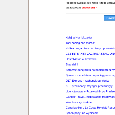
odszkodowania!!!nie macie czego żałow
pozdrawiam
odpowiedz »
Powró
Kolejna Noc Muzeów
Tani pociąg nad morze!
Krótka droga pilota do utraty uprawnień
CZY INTERNET ZAGRAZA STACJO
Hostel Aston w Krakowie
Skandal!!!
Sprawdź cenę biletu na pociąg przez 
Sprawdź cenę biletu na pociąg przez 
OLT Express - rachunek sumienia
KST przełożony, Voyager przesunięty!
Licencjonowany Przewodnik po Pradze
Gandalf Travel...niepowazne traktowanie
Wrocław czy Kraków
Canarias-biuro La Costa Hotels& Resor
Spada popyt na wycieczki