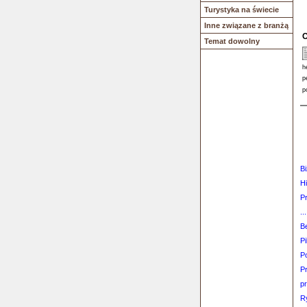
Turystyka na świecie
Inne związane z branżą
O
Temat dowolny
h
p
p
B
Hi
P
...
B
Pi
Po
Pr
pr
R