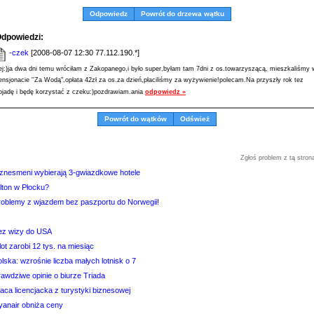
Odpowiedz
Powrót do drzewa wątku
dpowiedzi:
-czek
[2008-08-07 12:30 77.112.190.*]
ej:)ja dwa dni temu wróciłam z Zakopanego,i było super,byłam tam 7dni z os.towarzyszącą, mieszkaliśmy 
ensjonacie ''Za Wodą",opłata 42zł za os.za dzień,płaciliśmy za wyżywienie!polecam.Na przyszły rok tez
ojadę i będę korzystać z czeku:)pozdrawiam.ania
odpowiedz »
Powrót do wątków
Odśwież
Zgłoś problem z tą stron
iznesmeni wybierają 3-gwiazdkowe hotele
lton w Płocku?
roblemy z wjazdem bez paszportu do Norwegii!
ez wizy do USA
lot zarobi 12 tys. na miesiąc
lska: wzrośnie liczba małych lotnisk o 7
awdziwe opinie o biurze Triada
aca licencjacka z turystyki biznesowej
yanair obniża ceny