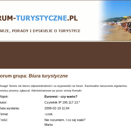
orum grupa:
Biura turystyczne
Uwaga! Serwis nie bierze odpowiedzialności za wypowiedzi na forum. Ewentualne naruszenia regulaminu
serwisu prosimy zgłaszać Administratorowi po przez stronę Kontakt
Wątek:
Eurorest - czy warto?
Autor:
Czytelnik IP 195.117.13.*
Data wysłania:
2008-02-19 11:04
Temat:
-czek
Treść:
Nie rozumiem. I co się stało?
Marta