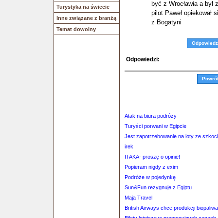
być z Wrocławia a był
Turystyka na świecie
pilot Paweł opiekował 
Inne związane z branżą
z Bogatyni
Temat dowolny
Odpowiedz
Odpowiedzi:
Powró
Atak na biura podróży
Turyści porwani w Egipcie
Jest zapotrzebowanie na loty ze szkoc
irek
ITAKA- proszę o opinie!
Popieram nigdy z exim
Podróże w pojedynkę
Sun&Fun rezygnuje z Egiptu
Maja Travel
British Airways chce produkcji biopaliwa