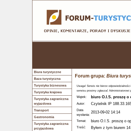
Biura turystyczne
Forum grupa:
Biura tury
Baza turystyczna
Turystyka biznesowa
Uwaga! Serwis nie bierze odpowiedzialności
serwisu prosimy zgłaszać Administratorowi 
Turystyka krajowa
biuro O.I.S. proszę o
Wątek:
Turystyka zagraniczna
Czytelnik IP 188.33.165
wyjazdowa
Autor:
Data
Transport
2013-09-02 14:14
wysłania:
Gastronomia
biuro O.I.S. proszę o o
Temat:
Turystyka zagraniczna
Treść:
Byłem z tym biurem 14
przyjazdowa