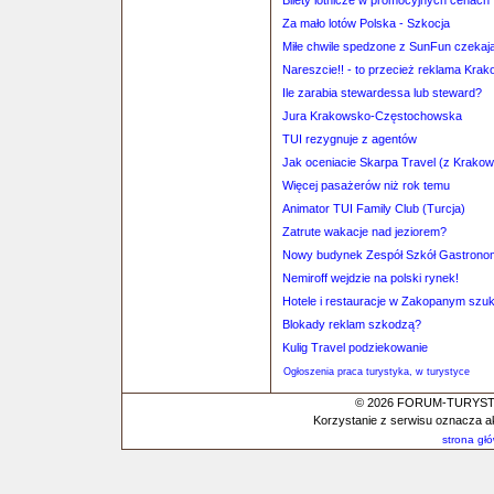
Bilety lotnicze w promocyjnych cenach
Za mało lotów Polska - Szkocja
Miłe chwile spedzone z SunFun czekają
Nareszcie!! - to przecież reklama Krak
Ile zarabia stewardessa lub steward?
Jura Krakowsko-Częstochowska
TUI rezygnuje z agentów
Jak oceniacie Skarpa Travel (z Krako
Więcej pasażerów niż rok temu
Animator TUI Family Club (Turcja)
Zatrute wakacje nad jeziorem?
Nowy budynek Zespół Szkół Gastrono
Nemiroff wejdzie na polski rynek!
Hotele i restauracje w Zakopanym szu
Blokady reklam szkodzą?
Kulig Travel podziekowanie
Ogłoszenia praca turystyka, w turystyce
© 2026 FORUM-TURYSTYC
Korzystanie z serwisu oznacza a
strona gł