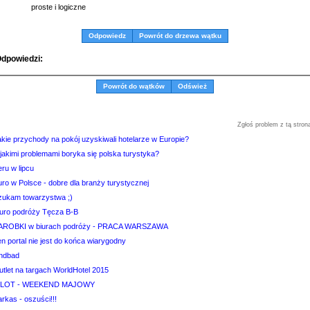
proste i logiczne
Odpowiedz
Powrót do drzewa wątku
dpowiedzi:
Powrót do wątków
Odśwież
Zgłoś problem z tą stron
akie przychody na pokój uzyskiwali hotelarze w Europie?
jakimi problemami boryka się polska turystyka?
ru w lipcu
ro w Polsce - dobre dla branży turystycznej
zukam towarzystwa ;)
iuro podróży Tęcza B-B
AROBKI w biurach podróży - PRACA WARSZAWA
n portal nie jest do końca wiarygodny
indbad
utlet na targach WorldHotel 2015
ILOT - WEEKEND MAJOWY
rkas - oszuści!!!