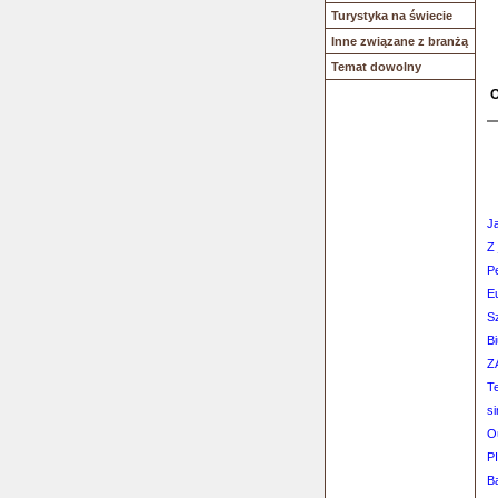
Turystyka na świecie
Inne związane z branżą
Temat dowolny
O
J
Z 
Pe
Eu
S
B
Z
Te
s
O
P
Ba