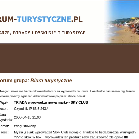
orum grupa:
Biura turystyczne
Uwaga! Serwis nie bierze odpowiedzialności za wypowiedzi na forum. Ewentualne naruszenia regulaminu
serwisu prosimy zgłaszać Administratorowi po przez stronę Kontakt
Wątek:
TRIADA wprowadza nową markę - SKY CLUB
Autor:
Czytelnik IP 83.5.243.*
Data
2008-04-15 21:03
wysłania:
Temat:
zdegustowany
Treść:
Myśla ,ze jak wprowadzili Sky- Club mówię o Triadzie to będą bardziej wiarygodni
??? to skok w bok !! wprowadzili ten produkt żeby zatuszować złe opinie !!!!