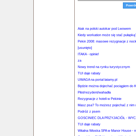
Powró
Atak na polski autokar pod Lwowem
Kiedy workation może się stać pułapką
Pekin 2008: masowe rezygnacje z nocl
[usunięto]
ITAKA - opinie!
za
Nowy trend na rynku turystycznym
TUI daje rabaty
UWAGA na portal latamy.pl
Będzie można dojechać pociągiem do Ka
Pilot/rezydent/wahadła
Rezygnacje z hoteli w Pekinie
Masz psa? To możesz pojechać z nim n
Podróż z psem
GOSCINIEC DLA PRZYJACIÓŁ - W
TUI daje rabaty
Witalna Wioska SPA w Manor House - n