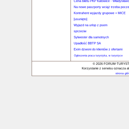
Cena biletu PKP Katowice - Władysław
Na nowe paszporty wciąż trzeba pocz
Kontrahent wyjazdy grupowe + MICE
[usunięto]
Wyjazd na urlop z psem
sprzeciw
Sylwester dla samotnych
Upadłość BBTP SA
Exim dzwoni do klientów z ofertami
Ogłoszenia praca turystyka, w turystyce
© 2026 FORUM-TURYSTYC
Korzystanie z serwisu oznacza a
strona gł