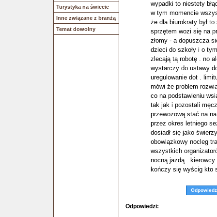
wypadki to niestety błą
Turystyka na świecie
w tym momencie wszyst
Inne związane z branżą
że dla biurokraty był t
Temat dowolny
sprzętem wozi się na pr
złomy - a dopuszcza się
dzieci do szkoły i o t
zlecają tą robotę . no
wystarczy do ustawy do
uregulowanie dot . limi
mówi że problem rozwiąz
co na podstawieniu wsi
tak jak i pozostali męc
przewozową stać na na 
przez okres letniego sez
dosiadł się jako świer
obowiązkowy nocleg tra
wszystkich organizatoró
nocną jazdą . kierowc
kończy się wyścig kto sz
Odpowiedz
Odpowiedzi: