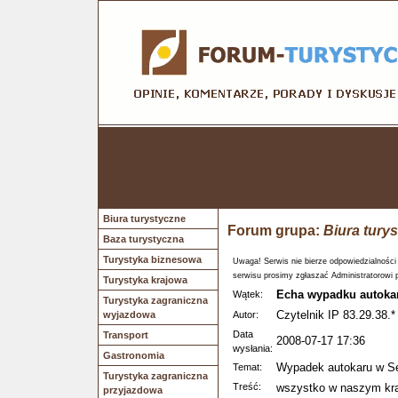
Biura turystyczne
Forum grupa:
Biura tury
Baza turystyczna
Turystyka biznesowa
Uwaga! Serwis nie bierze odpowiedzialności
serwisu prosimy zgłaszać Administratorowi 
Turystyka krajowa
Echa wypadku autokar
Wątek:
Turystyka zagraniczna
Czytelnik IP 83.29.38.*
wyjazdowa
Autor:
Data
Transport
2008-07-17 17:36
wysłania:
Gastronomia
Wypadek autokaru w Se
Temat:
Turystyka zagraniczna
Treść:
wszystko w naszym kraj
przyjazdowa