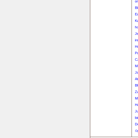
or
B
E
Ka
ho
J
ir
H
P
C
M
J
A
B
Z
M
H
J
bi
D
Og