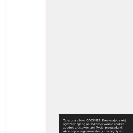
Ta strona używa COOKIES. Korzystając z niej
wyrażasz zgodę na wykorzystywanie cookies
zgodnie z ustawieniami Twojej przeglądarki i
akceptujesz regulamin strony. Szczegóły w