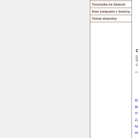
Turystyka na świecie
Inne związane z branżą
Temat dowolny
O
C
Ry
Br
IT
Z
N
H