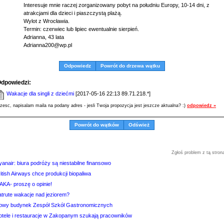
Interesuje mnie raczej zorganizowany pobyt na południu Europy, 10-14 dni, z
atrakcjami dla dzieci i piaszczystą plażą.
Wylot z Wrocławia.
Termin: czerwiec lub lipiec ewentualnie sierpień.
Adrianna, 43 lata
Adrianna200@wp.pl
Odpowiedz
Powrót do drzewa wątku
dpowiedzi:
Wakacje dla singli z dziećmi
[2017-05-16 22:13 89.71.218.*]
zesc, napisalam maila na podany adres - jesli Twoja propozycja jest jeszcze aktualna? :)
odpowiedz »
Powrót do wątków
Odśwież
Zgłoś problem z tą stron
anair: biura podróży są niestabilne finansowo
itish Airways chce produkcji biopaliwa
AKA- proszę o opinie!
atrute wakacje nad jeziorem?
owy budynek Zespół Szkół Gastronomicznych
otele i restauracje w Zakopanym szukają pracowników