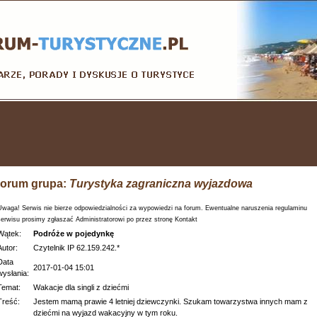
orum grupa:
Turystyka zagraniczna wyjazdowa
Uwaga! Serwis nie bierze odpowiedzialności za wypowiedzi na forum. Ewentualne naruszenia regulaminu
serwisu prosimy zgłaszać Administratorowi po przez stronę Kontakt
Wątek:
Podróże w pojedynkę
Autor:
Czytelnik IP 62.159.242.*
Data
2017-01-04 15:01
wysłania:
Temat:
Wakacje dla singli z dziećmi
Treść:
Jestem mamą prawie 4 letniej dziewczynki. Szukam towarzystwa innych mam z
dziećmi na wyjazd wakacyjny w tym roku.