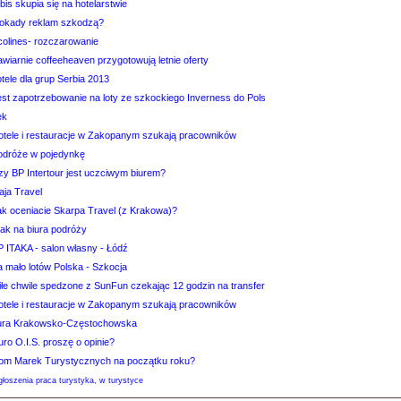
bis skupia się na hotelarstwie
lokady reklam szkodzą?
colines- rozczarowanie
wiarnie coffeeheaven przygotowują letnie oferty
tele dla grup Serbia 2013
est zapotrzebowanie na loty ze szkockiego Inverness do Pols
ek
otele i restauracje w Zakopanym szukają pracowników
odróże w pojedynkę
zy BP Intertour jest uczciwym biurem?
aja Travel
ak oceniacie Skarpa Travel (z Krakowa)?
tak na biura podróży
P ITAKA - salon własny - Łódź
a mało lotów Polska - Szkocja
iłe chwile spedzone z SunFun czekając 12 godzin na transfer
otele i restauracje w Zakopanym szukają pracowników
ura Krakowsko-Częstochowska
uro O.I.S. proszę o opinie?
om Marek Turystycznych na początku roku?
łoszenia praca turystyka, w turystyce