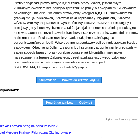
Perfekt angielski, prawo jazdy a,b,c,d szuka pracy. Witam, jestem miłym,
kuluralnym 24latkiem bez nałogów i proszukuje pracy w zakopanem. Studiowałem
psychologie i historie .Posiadam prawo jazdy kategorii A,B,C,D. Pracowałem za
granicą mn. jako kierowca, kierownik działu sprzedaży ,brygadzista, kierowca
wózków widłowych, pracownik wysokościowy, dekarz, malarz konstrukcyjny i
pokojowy , boy hotelowy, barman,a także jako jako monter na taśmie produkcyjnej,
kierowca autobusu, przedstawiciel handlowy oraz przy przepisywaniu dokumentó
na komputerze. Posiadam równierz swoja małą firme zajmójącą sie
ogrodnictwem(sezon letni). Wszyscy moi pracodawcy byli ze mnie zawsze bardzo
zadowoleni. Obecnie wróciłem z za granicy i szukam zatrudnienia(nie precyzuje w
żaden sposób branży) oraz (odrebne ogloszenie) lokum(dla mnie i mojej
narzeczonej) na terenie Zakopanego. Jeżeli szukasz uczciwego, zdolnego
pracownika o wszechstronnym doświadczeniu zadzwoń pod
0 788 051 144, lub napisz na mail budzik2@wp.pl
Odpowiedz
Powrót do drzewa wątku
dpowiedzi:
Powrót do wątków
Odśwież
Zgłoś problem z tą stron
izz Air zamyka bazę na polskim lotnisku
otel Mercure Kraków Fabryczna City już otwarty