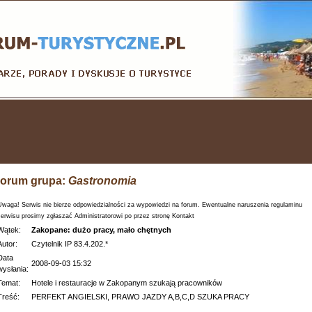
orum grupa:
Gastronomia
Uwaga! Serwis nie bierze odpowiedzialności za wypowiedzi na forum. Ewentualne naruszenia regulaminu
serwisu prosimy zgłaszać Administratorowi po przez stronę Kontakt
Wątek:
Zakopane: dużo pracy, mało chętnych
Autor:
Czytelnik IP 83.4.202.*
Data
2008-09-03 15:32
wysłania:
Temat:
Hotele i restauracje w Zakopanym szukają pracowników
Treść:
PERFEKT ANGIELSKI, PRAWO JAZDY A,B,C,D SZUKA PRACY