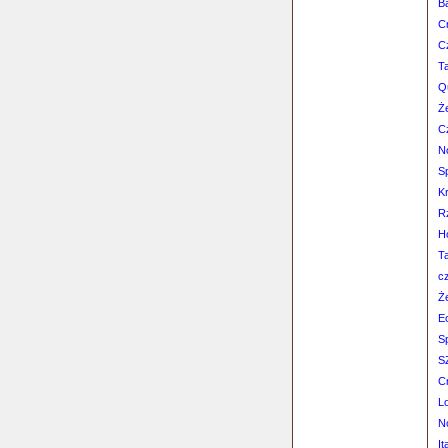
B
C
C
T
Q
Ż
C
N
Sp
K
R
Ho
T
c
Ż
E
S
S
C
Lo
N
It