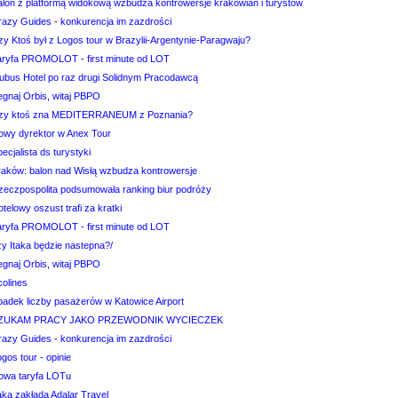
alon z platformą widokową wzbudza kontrowersje krakowian i turystów
razy Guides - konkurencja im zazdrości
zy Ktoś był z Logos tour w Brazylii-Argentynie-Paragwaju?
aryfa PROMOLOT - first minute od LOT
ubus Hotel po raz drugi Solidnym Pracodawcą
egnaj Orbis, witaj PBPO
zy ktoś zna MEDITERRANEUM z Poznania?
owy dyrektor w Anex Tour
ecjalista ds turystyki
raków: balon nad Wisłą wzbudza kontrowersje
zeczpospolita podsumowała ranking biur podróży
telowy oszust trafi za kratki
aryfa PROMOLOT - first minute od LOT
zy Itaka będzie nastepna?/
egnaj Orbis, witaj PBPO
colines
padek liczby pasażerów w Katowice Airport
ZUKAM PRACY JAKO PRZEWODNIK WYCIECZEK
razy Guides - konkurencja im zazdrości
gos tour - opinie
owa taryfa LOTu
aka zakłada Adalar Travel