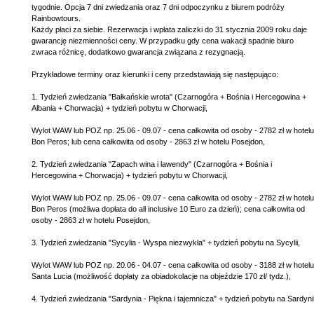
tygodnie. Opcja 7 dni zwiedzania oraz 7 dni odpoczynku z biurem podróży
Rainbowtours.
Każdy płaci za siebie. Rezerwacja i wpłata zaliczki do 31 stycznia 2009 roku daje
gwarancję niezmienności ceny. W przypadku gdy cena wakacji spadnie biuro
zwraca różnicę, dodatkowo gwarancja związana z rezygnacją.
Przykładowe terminy oraz kierunki i ceny przedstawiają się następująco:
1. Tydzień zwiedzania "Bałkańskie wrota" (Czarnogóra + Bośnia i Hercegowina +
Albania + Chorwacja) + tydzień pobytu w Chorwacji,
Wylot WAW lub POZ np. 25.06 - 09.07 - cena całkowita od osoby - 2782 zł w hotelu
Bon Peros; lub cena całkowita od osoby - 2863 zł w hotelu Posejdon,
2. Tydzień zwiedzania "Zapach wina i lawendy" (Czarnogóra + Bośnia i
Hercegowina + Chorwacja) + tydzień pobytu w Chorwacji,
Wylot WAW lub POZ np. 25.06 - 09.07 - cena całkowita od osoby - 2782 zł w hotelu
Bon Peros (możliwa dopłata do all inclusive 10 Euro za dzień); cena całkowita od
osoby - 2863 zł w hotelu Posejdon,
3. Tydzień zwiedzania "Sycylia - Wyspa niezwykła" + tydzień pobytu na Sycylii,
Wylot WAW lub POZ np. 20.06 - 04.07 - cena całkowita od osoby - 3188 zł w hotelu
Santa Lucia (możliwość dopłaty za obiadokolacje na objeździe 170 zł/ tydz.),
4. Tydzień zwiedzania "Sardynia - Piękna i tajemnicza" + tydzień pobytu na Sardynii