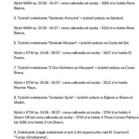
Wylot WAW np. 20.06 - 04.07 - cena całkowita od osoby - 3956 zł w hotelu Rene
Bianca,
5. Tydzień zwiedzania "Sardynia i Korsyka" + tydzień pobytu na Sardynii,
Wylot WAW np. 20.06 - 04.07 - cena całkowita od osoby - 4118 zł w hotelu Rene
Bianca,
6. Tydzień zwiedzania "Dookoła Hiszpani" + tydzień pobytu na Costa del Sol,
Wylot z KTW np. 24.06 - 08.07 - cena całkowita od osoby - 3427 zł w hotelu El
Puerto,
7. Tydzień zwiedzania "Z Don Kichotem po Hiszpanii" + tydzień pobytu na Costa
Brava,
Wylot z KTW np. 25.06 - 09.07 - cena całkowita od osoby - 3512 zł w hotelu
Reymar Playa,
8. Tydzień zwiedzania "Jordania i Syria" + tydzień pobytu w Egipcie w Sharm el
Sheikh,
Wylot z KTW np. 24.06 - 08.07 - cena całkowita od osoby - 3754 zł w hotelu 4
Sharm Clif lub cena całkowita od osoby - 3754 zł w hotelu 4 Three Corneo Palmyra
lub 3286 zł w hotelu 3 Uni Sharm,
9. Zwiedzanie (ciągłe zwiedzanie w tym 2 dni wypoczynku nad M. Czarnym)
"Turcja różnobarwna",