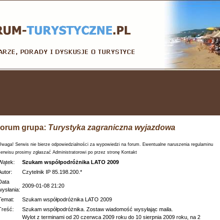
orum grupa:
Turystyka zagraniczna wyjazdowa
Uwaga! Serwis nie bierze odpowiedzialności za wypowiedzi na forum. Ewentualne naruszenia regulaminu
serwisu prosimy zgłaszać Administratorowi po przez stronę Kontakt
Wątek:
Szukam współpodróżnika LATO 2009
Autor:
Czytelnik IP 85.198.200.*
Data
2009-01-08 21:20
wysłania:
Temat:
Szukam współpodróżnika LATO 2009
Treść:
Szukam współpodróżnika. Zostaw wiadomość wysyłając maila.
Wylot z terminami od 20 czerwca 2009 roku do 10 sierpnia 2009 roku, na 2