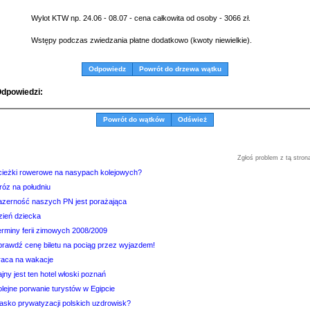
Wylot KTW np. 24.06 - 08.07 - cena całkowita od osoby - 3066 zł.
Wstępy podczas zwiedzania płatne dodatkowo (kwoty niewielkie).
Odpowiedz
Powrót do drzewa wątku
dpowiedzi:
Powrót do wątków
Odśwież
Zgłoś problem z tą stron
cieżki rowerowe na nasypach kolejowych?
róz na południu
azerność naszych PN jest porażająca
zień dziecka
erminy ferii zimowych 2008/2009
prawdź cenę biletu na pociąg przez wyjazdem!
raca na wakacje
jny jest ten hotel włoski poznań
olejne porwanie turystów w Egipcie
iasko prywatyzacji polskich uzdrowisk?