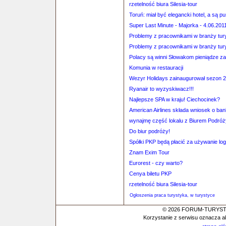
rzetelność biura Silesia-tour
Toruń: miał być elegancki hotel, a są pu
Super Last Minute - Majorka - 4.06.201
Problemy z pracownikami w branży tur
Problemy z pracownikami w branży tur
Polacy są winni Słowakom pieniądze za
Komunia w restauracji
Wezyr Holidays zainaugurował sezon 
Ryanair to wyzyskiwacz!!!
Najlepsze SPA w kraju! Ciechocinek?
American Airlines składa wniosek o ba
wynajmę część lokalu z Biurem Podróż
Do biur podróży!
Spółki PKP będą płacić za używanie lo
Znam Exim Tour
Eurorest - czy warto?
Cenya biletu PKP
rzetelność biura Silesia-tour
Ogłoszenia praca turystyka, w turystyce
© 2026 FORUM-TURYSTYC
Korzystanie z serwisu oznacza a