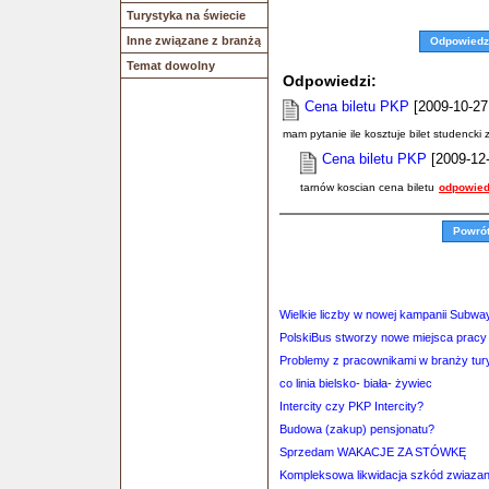
Turystyka na świecie
Inne związane z branżą
Odpowiedz
Temat dowolny
Odpowiedzi:
Cena biletu PKP
[2009-10-27
mam pytanie ile kosztuje bilet studencki
Cena biletu PKP
[2009-12
tarnów koscian cena biletu
odpowied
Powró
Wielkie liczby w nowej kampanii Subwa
PolskiBus stworzy nowe miejsca pracy
Problemy z pracownikami w branży tur
co linia bielsko- biała- żywiec
Intercity czy PKP Intercity?
Budowa (zakup) pensjonatu?
Sprzedam WAKACJE ZA STÓWKĘ
Kompleksowa likwidacja szkód zwiazan