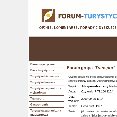
Biura turystyczne
Forum grupa:
Transport
Baza turystyczna
Turystyka biznesowa
Uwaga! Serwis nie bierze odpowiedzialności
serwisu prosimy zgłaszać Administratorowi 
Turystyka krajowa
Wątek:
Jak sprawdzić cenę bilet
Turystyka zagraniczna
Autor:
Czytelnik IP 79.186.125.*
wyjazdowa
Data
Transport
2009-09-25 11:14
wysłania:
Gastronomia
Temat:
Cena biletu PKP
Turystyka zagraniczna
Treść:
jak mozesz to powiec mi o k
przyjazdowa
zabrza i jaka jest cena bilet