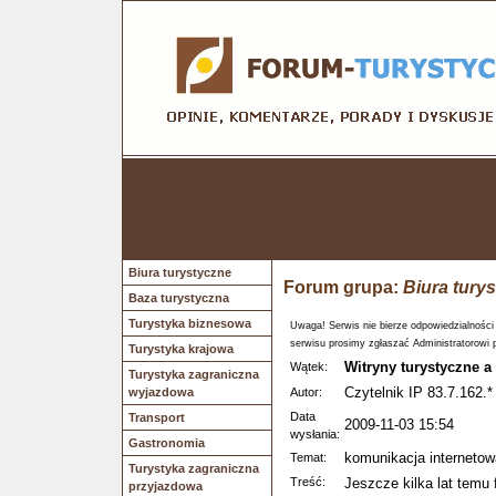
Biura turystyczne
Forum grupa:
Biura tury
Baza turystyczna
Turystyka biznesowa
Uwaga! Serwis nie bierze odpowiedzialności
serwisu prosimy zgłaszać Administratorowi 
Turystyka krajowa
Witryny turystyczne a
Wątek:
Turystyka zagraniczna
Czytelnik IP 83.7.162.*
wyjazdowa
Autor:
Data
Transport
2009-11-03 15:54
wysłania:
Gastronomia
komunikacja internetow
Temat:
Turystyka zagraniczna
Treść:
Jeszcze kilka lat temu 
przyjazdowa