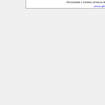
Korzystanie z serwisu oznacza a
strona gł