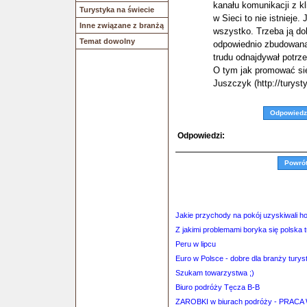
kanału komunikacji z kl
Turystyka na świecie
w Sieci to nie istnieje.
Inne związane z branżą
wszystko. Trzeba ją do
Temat dowolny
odpowiednio zbudowana, 
trudu odnajdywał potrz
O tym jak promować się
Juszczyk (http://turyst
Odpowiedz
Odpowiedzi:
Powró
Jakie przychody na pokój uzyskiwali h
Z jakimi problemami boryka się polska 
Peru w lipcu
Euro w Polsce - dobre dla branży turys
Szukam towarzystwa ;)
Biuro podróży Tęcza B-B
ZAROBKI w biurach podróży - PRA