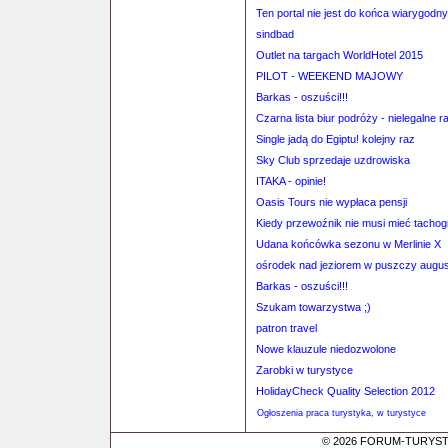
Ten portal nie jest do końca wiarygodny
sindbad
Outlet na targach WorldHotel 2015
PILOT - WEEKEND MAJOWY
Barkas - oszuści!!!
Czarna lista biur podróży - nielegalne r
Single jadą do Egiptu! kolejny raz
Sky Club sprzedaje uzdrowiska
ITAKA - opinie!
Oasis Tours nie wypłaca pensji
Kiedy przewoźnik nie musi mieć tachog
Udana końcówka sezonu w Merlinie X
ośrodek nad jeziorem w puszczy augus
Barkas - oszuści!!!
Szukam towarzystwa ;)
patron travel
Nowe klauzule niedozwolone
Zarobki w turystyce
HolidayCheck Quality Selection 2012
Ogłoszenia praca turystyka, w turystyce
© 2026 FORUM-TURYSTYC